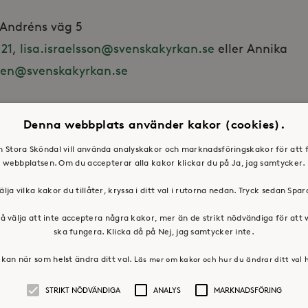
l Andréns väg 5
 21
,
lisa.israelsson@svenskakyrkan.se
eller Annika
ren@svenskakyrkan.se
Denna webbplats använder kakor (cookies).
en Stora Sköndal vill använda analyskakor och marknadsföringskakor för att 
webbplatsen. Om du accepterar alla kakor klickar du på Ja, jag samtycker.
älja vilka kakor du tillåter, kryssa i ditt val i rutorna nedan. Tryck sedan Spa
å välja att inte acceptera några kakor, mer än de strikt nödvändiga för att
ska fungera. Klicka då på Nej, jag samtycker inte.
kan när som helst ändra ditt val.
Läs mer om kakor och hur du ändrar ditt val 
STRIKT NÖDVÄNDIGA
ANALYS
MARKNADSFÖRING