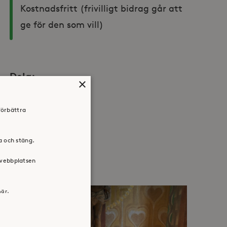
Kostnadsfritt (frivilligt bidrag går att 
ge för den som vill)
Dela:
×
Facebook
Twitter
LinkedIn
förbättra
ra och stäng.
 webbplatsen
här.