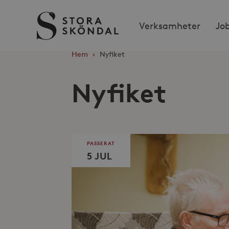
Stora
Verksamheter
Jo
Sköndal
Hem
›
Nyfiket
Nyfiket
PASSERAT
5 JUL