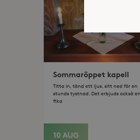
Strikt nödvändiga kakor ti
ordentligt utan strikt nödv
Sommaröppet kapell
Namn
_hjFirstSeen
Titta in, tänd ett ljus, sitt ned för en
stunds tystnad. Det erbjuds också e
_hjAbsoluteSessionInProgr
fika
Lev
Namn
Namn
Do
10 AUG
LÄS MER