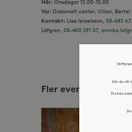
När:
Onsdagar 13.00-15.00
Var
: Diakonalt center, Villan, Berte
Kontakt:
Lisa Israelsson,
08-683 63
Löfgren,
08-400 291 07
,
annika.lofg
Stiftels
Om du vill v
Fler evenemang
Du kan ocks
Du 