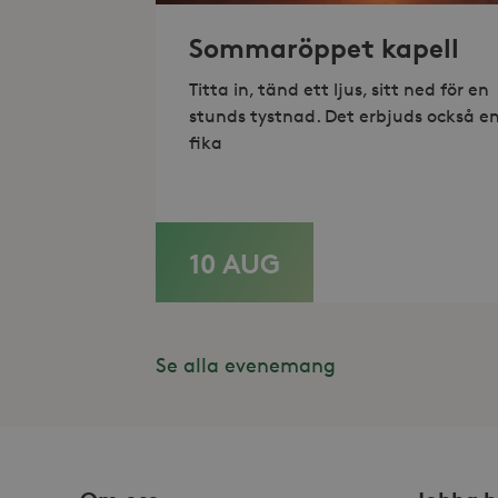
Sommaröppet kapell
Titta in, tänd ett ljus, sitt ned för en
Lev
Namn
Namn
Do
stunds tystnad. Det erbjuds också e
fika
_gid
_fbp
Met
Inc
.st
_gat_UA-19166681-1
_gcl_au
Goo
.st
10 AUG
LÄS MER
YSC
Goo
.y
_hjIncludedInSessionSam
VISITOR_INFO1_LIVE
Goo
.y
Se alla evenemang
_hjSession_868654
_ga_HDQ96Q7XBS
_ga