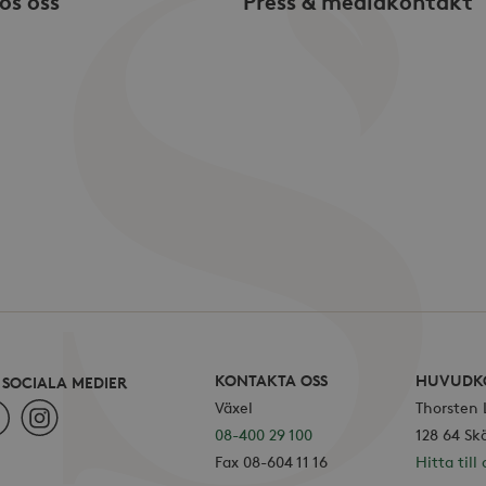
os oss
Press & mediakontakt
användare genom att tilldela ett slum
nummer som klientidentifierare. Den ingå
en webbplats och används för att beräk
kampanjdata för webbplatsanalysrappo
.storaskondal.se
1 år
Denna cookie innehåller aktuell session
KONTAKTA OSS
HUVUDK
I SOCIALA MEDIER
Växel
Thorsten
ebook
Instagram
08-400 29 100
128 64 Sk
Fax 08-604 11 16
Hitta till 