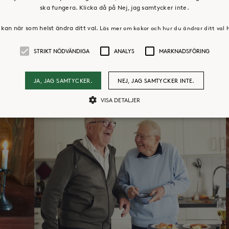
ska fungera. Klicka då på Nej, jag samtycker inte.
kan när som helst ändra ditt val.
Läs mer om kakor och hur du ändrar ditt val 
STRIKT NÖDVÄNDIGA
ANALYS
MARKNADSFÖRING
JA, JAG SAMTYCKER.
NEJ, JAG SAMTYCKER INTE.
VISA DETALJER
Strikt nödvändiga
Analys
Marknadsföring
llåter kärnwebbplatsfunktioner som användarinloggning och kontohantering. Webbpl
ändiga cookies.
Leverantör /
Utgång
Beskrivning
Domän
30
Cookien är inställd så att Hotjar kan spåra bör
Hotjar Ltd
minuter
ett totalt antal sessioner. Den innehåller ingen 
.storaskondal.se
ess
30
Cookien är inställd så att Hotjar kan spåra bör
Hotjar Ltd