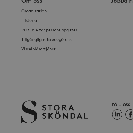
Om oss
Jobba h
Organisation
Historia
_hjSessionUser_868654
Riktlinje för personuppgifter
Tillgänglighetsredogörelse
Visselblåsartjänst
FÖLJ OSS 
LinkedIn
Fac