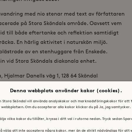
msvandring med nio stenar med text av författaren
lacerade på Stora Sköndals område. Oavsett vem
id till både eftertanke och reflektion samtidigt
äcka. En härlig aktivitet i naturskön miljö.
blästrade av en stenhuggare från Enskede.
lin vid Stora Sköndals diakonala enhet.
a, Hjalmar Danells väg 1, 128 64 Sköndal
nchkonserten i Stora Sköndals kyrka,
Denna webbplats använder kakor (cookies).
en Stora Sköndal vill använda analyskakor och marknadsföringskakor för att 
webbplatsen. Om du accepterar alla kakor klickar du på Ja, jag samtycker.
toraskondal.se, 08 – 632 31 17
älja vilka kakor du tillåter, kryssa i ditt val i rutorna nedan. Tryck sedan Spa
å välja att inte acceptera några kakor, mer än de strikt nödvändiga för att