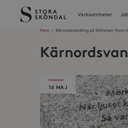
Stora
Verksamheter
Jo
Sköndal
Hem
›
Kärnordsvandring på Stiftelsen Stora 
Kärnordsvand
PASSERAT
16 MAJ