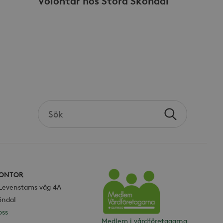
Volontär hos Stora Sköndal
pmässigt genererat
r i varje sidförfrågan på
na besökar-, session- och
rterna.
sdata.
Search
Sök
the
site
ONTOR
 Levenstams väg 4A
Vårdföretagarna
öndal
oss
Medlem i vårdföretagarna