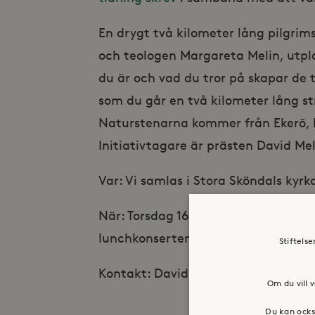
En drygt två kilometer lång pilgri
och teologen Margareta Melin, utp
du är och vad du tror på skapar de t
som du går en två kilometer lång str
Naturstenarna kommer från Ekerö, 
Initiativtagare är prästen David Me
Var: Vi samlas i Stora Sköndals kyrk
När: Torsdag 16/5 Kl. 13.00 efter lu
lunchkonserten startar Kl. 12.15
Stiftels
Kontakt: David Melin, david.melin@s
Om du vill v
Du kan ocks