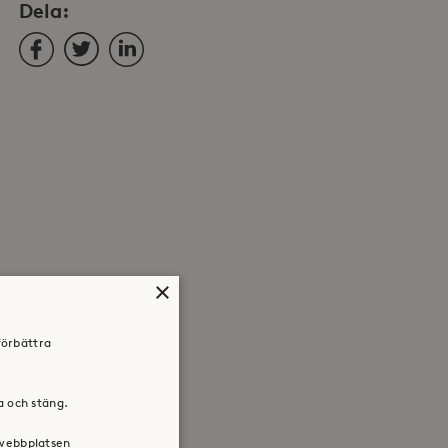
Dela:
Facebook
Twitter
LinkedIn
×
förbättra
ra och stäng.
 webbplatsen