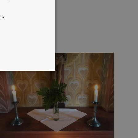
här.
atsen kan inte användas
jan av användarens resa för
identifierbar information.
jan av användarens resa för