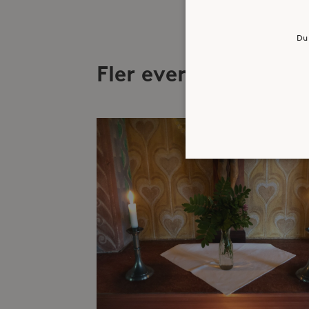
Du 
Fler evenemang
Strikt nödvändiga kakor ti
ordentligt utan strikt nödv
Namn
_hjFirstSeen
_hjAbsoluteSessionInProgr