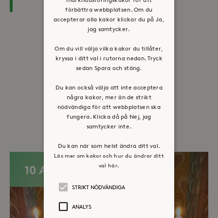
förbättra webbplatsen. Om du
accepterar alla kakor klickar du på Ja,
jag samtycker.
Om du vill välja vilka kakor du tillåter,
Dela:
kryssa i ditt val i rutorna nedan. Tryck
Facebook
Twitter
LinkedIn
sedan Spara och stäng.
Du kan också välja att inte acceptera
några kakor, mer än de strikt
nödvändiga för att webbplatsen ska
Fler evenemang
fungera. Klicka då på Nej, jag
samtycker inte.
Du kan när som helst ändra ditt val.
Läs mer om kakor och hur du ändrar ditt
val här.
10 AUG
STRIKT NÖDVÄNDIGA
ANALYS