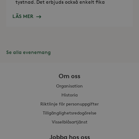
av Yo
.youtube.com
tystnad. Det erbjuds också enkelt fika
_hjSession_868654
.storaskondal.se
spåra
inbäd
LÄS MER
_ga_HDQ96Q7XBS
.storaskondal.se
VISITOR_INFO1_LIVE
6
Denna
Google LLC
månader
av Yo
.youtube.com
hålla
använ
_ga
Google LLC
för Y
.storaskondal.se
inbäd
webbp
också
Se alla evenemang
webb
använ
eller
av Yo
gräns
Om oss
Organisation
Historia
Riktlinje för personuppgifter
_hjSessionUser_868654
.storaskondal.se
Tillgänglighetsredogörelse
Visselblåsartjänst
Jobba hos oss