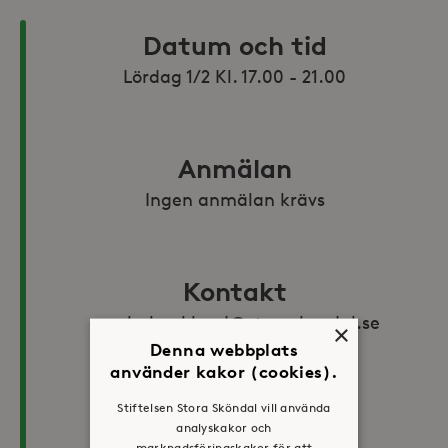
Datum och tid
Lördag 1/2 Kl. 17.00 - 21.00
Anmälan
Ingen anmälan krävs
Kontakt
carola.backlund@storaskondal.se
×
Denna webbplats
använder kakor (cookies).
Kostnad
Stiftelsen Stora Sköndal vill använda
analyskakor och
Kostnadsfritt 
marknadsföringskakor för att