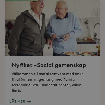
_hjFirstSeen
30
Hotjar Ltd
minuter
.storaskondal.se
_hjAbsoluteSessionInProgress
30
Hotjar Ltd
minuter
.storaskondal.se
Nyfiket – Social gemenskap
Välkommen till social samvaro med enkel
fika! Samarrangemang med Farsta
församling. Var: Diakonalt center, Villan,
Bertel
LÄS MER