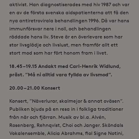
aktivist. Han diagnostiserades med hiv 1987 och var
en av de första svenska aidspatienterna att få den
nya antiretrovirala behandlingen 1996. Då var hans
immunförsvar nere i noll, och behandlingen
räddade hans liv. Steve är en överlevare som har
stor livsglädje och livslust, men framför allt ett
stort mod som har fört honom fram i livet.
18.45 – 19.15 Andakt med Carl-Henrik Widlund,
präst. ”Må ni alltid vara fyllda av livsmod”.
20.00 – 21.00 Konsert
Konsert, ”Näverlurar, skalmejor & annat oväsen”.
Publiken bjuds på en resa in i folkliga traditioner
från när och fjärran. Musik av bl.a. Alvén,
Rosenberg, Rehnqvist, Choi och Janger. Sköndals
Vokalensemble, Alicia Abrahms, fiol Signe Notini,