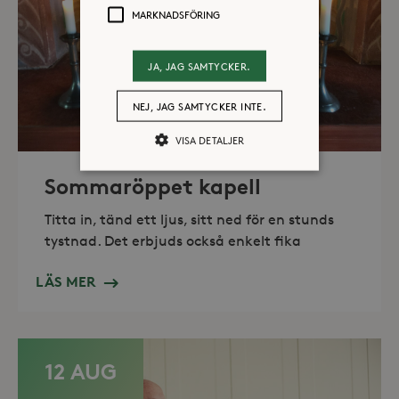
MARKNADSFÖRING
JA, JAG SAMTYCKER.
NEJ, JAG SAMTYCKER INTE.
VISA DETALJER
Sommaröppet kapell
Strikt nödvändiga
Analys
Titta in, tänd ett ljus, sitt ned för en stunds
Marknadsföring
tystnad. Det erbjuds också enkelt fika
Strikt nödvändiga kakor tillåter
kärnwebbplatsfunktioner som
LÄS MER
användarinloggning och
kontohantering. Webbplatsen kan inte
användas ordentligt utan strikt
nödvändiga cookies.
Leverantör /
12 AUG
Namn
Utgång
Domän