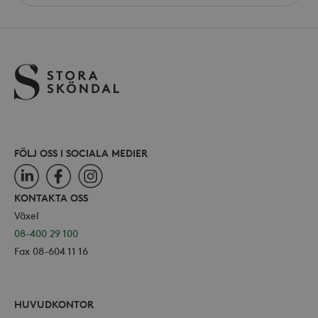
använ
site
_ga
Google LLC
för Y
.storaskondal.se
inbäd
webbp
också
webb
använ
eller
av Yo
gräns
FÖLJ OSS I SOCIALA MEDIER
LinkedIn
Facebook
Instagram
_hjSessionUser_868654
.storaskondal.se
KONTAKTA OSS
Växel
08-400 29 100
Fax 08-604 11 16
HUVUDKONTOR