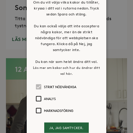
Om du vill välja vilka kakor du tillåter,
Sommaröppet kapell
kryssa i ditt val i rutorna nedan. Tryck
sedan Spara och stäng.
Titta in, tänd ett ljus, sitt ned för en stunds
tystnad. Det erbjuds också enkelt fika
Du kan också välja att inte acceptera
några kakor, mer än de strikt
nödvändiga för att webbplatsen ska
LÄS MER
fungera. Klicka då på Nej, jag
samtycker inte.
Du kan när som helst ändra ditt val.
12 AUG
Läs mer om kakor och hur du ändrar ditt
val här.
STRIKT NÖDVÄNDIGA
ANALYS
MARKNADSFÖRING
JA, JAG SAMTYCKER.