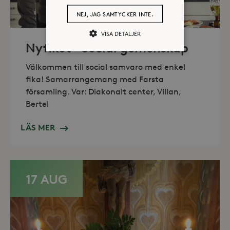
NEJ, JAG SAMTYCKER INTE.
VISA DETALJER
Nyfiket – Social gemenskap
Välkommen till social samvaro med enkel
Strikt nödvändiga
Analys
fika! Samarrangemang med Farsta
Marknadsföring
församling. Var: Diakonalt center, Villan,
Bertel
Strikt nödvändiga kakor tillåter
kärnwebbplatsfunktioner som
användarinloggning och
LÄS MER
kontohantering. Webbplatsen kan inte
användas ordentligt utan strikt
nödvändiga cookies.
Leverantör /
Namn
Utgång
Domän
17 AUG
_hjFirstSeen
30
Hotjar Ltd
minuter
.storaskondal.se