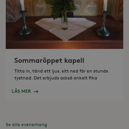
_hjAbsoluteSessionInProgress
30
Hotjar Ltd
minuter
.storaskondal.se
Sommaröppet kapell
Titta in, tänd ett ljus, sitt ned för en stunds
tystnad. Det erbjuds också enkelt fika
LÄS MER
Leverantör /
Se alla evenemang
Namn
Domän