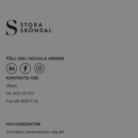
_ga
Google LLC
för Y
.storaskondal.se
inbäd
webbp
också
webb
använ
eller
av Yo
gräns
FÖLJ OSS I SOCIALA MEDIER
LinkedIn
Facebook
Instagram
_hjSessionUser_868654
.storaskondal.se
KONTAKTA OSS
Växel
08-400 29 100
Fax 08-604 11 16
HUVUDKONTOR
Thorsten Levenstams väg 4A