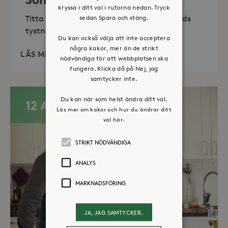
kryssa i ditt val i rutorna nedan. Tryck
sedan Spara och stäng.
Titta in, tänd ett ljus, sitt ned för en stunds
tystnad. Det erbjuds också enkelt fika
Du kan också välja att inte acceptera
några kakor, mer än de strikt
LÄS MER
nödvändiga för att webbplatsen ska
fungera. Klicka då på Nej, jag
samtycker inte.
Du kan när som helst ändra ditt val.
12 AUG
Läs mer om kakor och hur du ändrar ditt
val här.
STRIKT NÖDVÄNDIGA
ANALYS
MARKNADSFÖRING
JA, JAG SAMTYCKER.