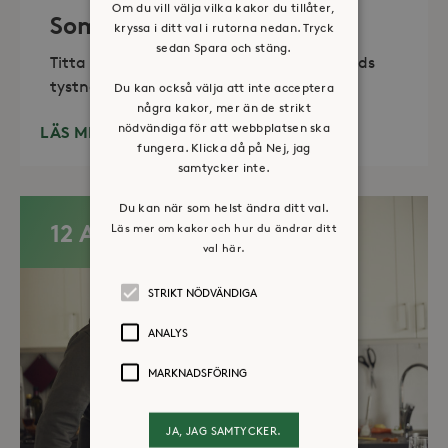
Om du vill välja vilka kakor du tillåter,
Sommaröppet kapell
kryssa i ditt val i rutorna nedan. Tryck
sedan Spara och stäng.
Titta in, tänd ett ljus, sitt ned för en stunds
tystnad. Det erbjuds också enkelt fika
Du kan också välja att inte acceptera
några kakor, mer än de strikt
nödvändiga för att webbplatsen ska
LÄS MER
fungera. Klicka då på Nej, jag
samtycker inte.
Du kan när som helst ändra ditt val.
12 AUG
Läs mer om kakor och hur du ändrar ditt
val här.
STRIKT NÖDVÄNDIGA
ANALYS
MARKNADSFÖRING
JA, JAG SAMTYCKER.