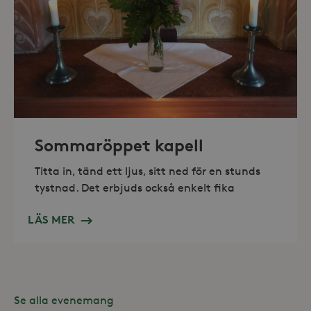
_hjAbsoluteSessionInProgress
30
Hotjar Ltd
minuter
.storaskondal.se
Sommaröppet kapell
Titta in, tänd ett ljus, sitt ned för en stunds
tystnad. Det erbjuds också enkelt fika
LÄS MER
Leverantör /
Se alla evenemang
Namn
Domän