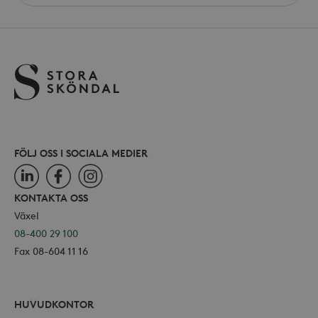
använ
site
_ga
Google LLC
för Y
.storaskondal.se
inbäd
webbp
också
webb
använ
eller
av Yo
gräns
FÖLJ OSS I SOCIALA MEDIER
LinkedIn
Facebook
Instagram
_hjSessionUser_868654
.storaskondal.se
KONTAKTA OSS
Växel
08-400 29 100
Fax 08-604 11 16
HUVUDKONTOR