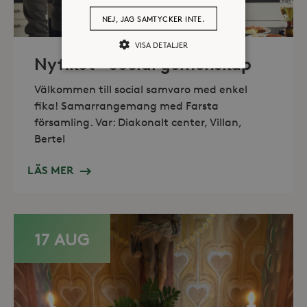
NEJ, JAG SAMTYCKER INTE.
VISA DETALJER
Nyfiket – Social gemenskap
Välkommen till social samvaro med enkel
Strikt nödvändiga
Analys
fika! Samarrangemang med Farsta
Marknadsföring
församling. Var: Diakonalt center, Villan,
Bertel
Strikt nödvändiga kakor tillåter
kärnwebbplatsfunktioner som
användarinloggning och
LÄS MER
kontohantering. Webbplatsen kan inte
användas ordentligt utan strikt
nödvändiga cookies.
Leverantör /
Namn
Utgång
Domän
17 AUG
_hjFirstSeen
30
Hotjar Ltd
minuter
.storaskondal.se