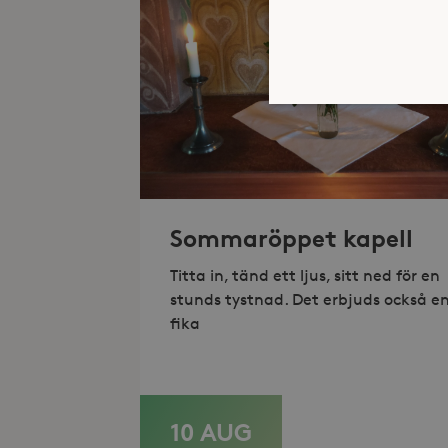
Strikt nödvändiga kakor ti
ordentligt utan strikt nödv
Sommaröppet kapell
Namn
_hjFirstSeen
Titta in, tänd ett ljus, sitt ned för en
stunds tystnad. Det erbjuds också e
_hjAbsoluteSessionInProgr
fika
Lev
Namn
Namn
Do
10 AUG
LÄS MER