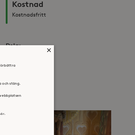
Kostnad
Kostnadsfritt 
Dela:
×
Facebook
Twitter
LinkedIn
förbättra
ra och stäng.
 webbplatsen
här.