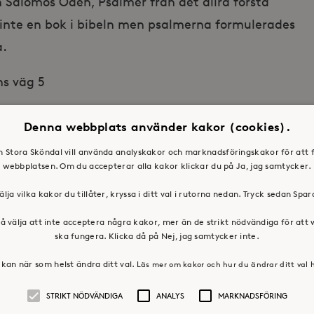
 Salomos Oden, Psalmer från det allra första
inte en bok i bibeln men psalmerna formulerades
a.
ns väg 5
toraskondal.se, 08 – 632 31 17
Denna webbplats använder kakor (cookies).
en Stora Sköndal vill använda analyskakor och marknadsföringskakor för att 
webbplatsen. Om du accepterar alla kakor klickar du på Ja, jag samtycker.
älja vilka kakor du tillåter, kryssa i ditt val i rutorna nedan. Tryck sedan Spa
å välja att inte acceptera några kakor, mer än de strikt nödvändiga för att
ska fungera. Klicka då på Nej, jag samtycker inte.
kan när som helst ändra ditt val.
Läs mer om kakor och hur du ändrar ditt val 
STRIKT NÖDVÄNDIGA
ANALYS
MARKNADSFÖRING