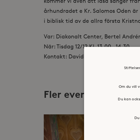
kommer vi även att läsa sånger från
århundradet e Kr. Salomos Oden är 
i biblisk tid av de allra första Kristn
Var: Diakonalt Center, Bertel André
När: Tisdag 12/12 Kl. 13.00 – 14.30
Kontakt: David Melin, david.melin@s
Stiftels
Om du vill v
Fler evenemang
Du kan ocks
Du 