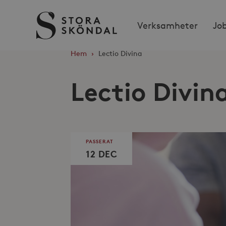
Stora
Verksamheter
Jo
Sköndal
Hem
›
Lectio Divina
Lectio Divin
PASSERAT
12 DEC