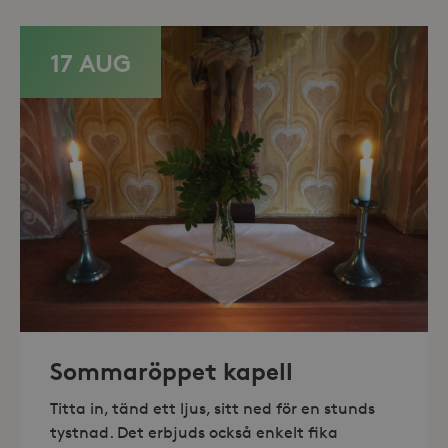
minuter
.storaskondal.se
17 AUG
_hjAbsoluteSessionInProgress
30
Hotjar Ltd
minuter
.storaskondal.se
Sommaröppet kapell
Titta in, tänd ett ljus, sitt ned för en stunds
tystnad. Det erbjuds också enkelt fika