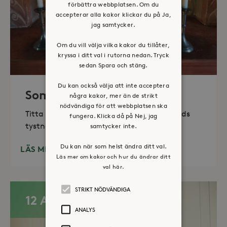
förbättra webbplatsen. Om du
accepterar alla kakor klickar du på Ja,
jag samtycker.
Om du vill välja vilka kakor du tillåter,
kryssa i ditt val i rutorna nedan. Tryck
sedan Spara och stäng.
Du kan också välja att inte acceptera
Sommaröppet kapell
några kakor, mer än de strikt
nödvändiga för att webbplatsen ska
Titta in, tänd ett ljus, sitt ned för en stunds
fungera. Klicka då på Nej, jag
tystnad. Det erbjuds också enkelt fika
samtycker inte.
Du kan när som helst ändra ditt val.
LÄS MER
Läs mer om kakor och hur du ändrar ditt
val här.
STRIKT NÖDVÄNDIGA
12 AUG
ANALYS