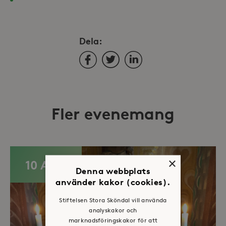
Dela:
Facebook
Twitter
LinkedIn
Fler evenemang
×
10 AUG
Denna webbplats
använder kakor (cookies).
Stiftelsen Stora Sköndal vill använda
analyskakor och
marknadsföringskakor för att