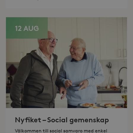
Domän
_hjFirstSeen
30
Hotjar Ltd
minuter
.storaskondal.se
12 AUG
_hjAbsoluteSessionInProgress
30
Hotjar Ltd
minuter
.storaskondal.se
Nyfiket – Social gemenskap
Välkommen till social samvaro med enkel