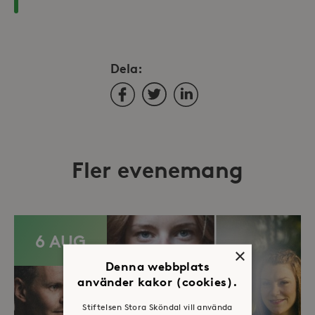
Dela:
Facebook
Twitter
LinkedIn
Fler evenemang
6 AUG
×
Denna webbplats
använder kakor (cookies).
Stiftelsen Stora Sköndal vill använda