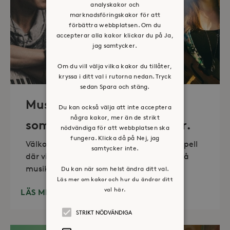
analyskakor och
marknadsföringskakor för att
förbättra webbplatsen. Om du
accepterar alla kakor klickar du på Ja,
jag samtycker.
Om du vill välja vilka kakor du tillåter,
kryssa i ditt val i rutorna nedan. Tryck
sedan Spara och stäng.
Musik i sommarkväll – O
Du kan också välja att inte acceptera
några kakor, mer än de strikt
sommartid så skön och kär.
nödvändiga för att webbplatsen ska
fungera. Klicka då på Nej, jag
Välkommen till vackra Stora Sköndals kapell
samtycker inte.
där vi varannan torsdag kl 19.00 bjuder på
musikunderhållning fem
Du kan när som helst ändra ditt val.
Läs mer om kakor och hur du ändrar ditt
val här.
LÄS MER
STRIKT NÖDVÄNDIGA