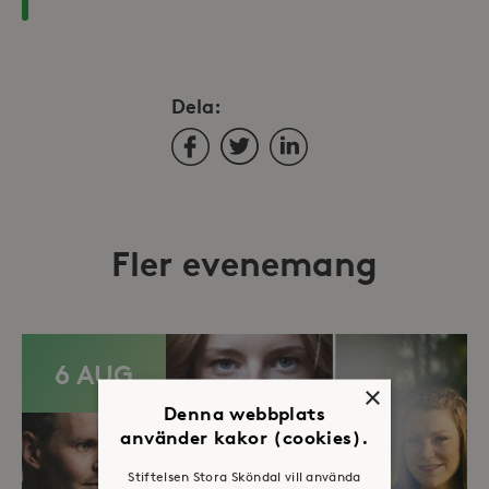
Dela:
Facebook
Twitter
LinkedIn
Fler evenemang
6 AUG
×
Denna webbplats
använder kakor (cookies).
Stiftelsen Stora Sköndal vill använda