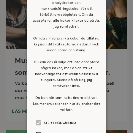
analyskakor och
marknadsföringskakor för att
förbättra webbplatsen. Om du
accepterar alla kakor klickar du på Ja,
jag samtycker.
Om du vill välja vilka kakor du tillåter,
kryssa i ditt val i rutorna nedan. Tryck
sedan Spara och stäng.
Musik i sommarkväll – O
Du kan också välja att inte acceptera
några kakor, mer än de strikt
sommartid så skön och kär.
nödvändiga för att webbplatsen ska
fungera. Klicka då på Nej, jag
Välkommen till vackra Stora Sköndals kapell
samtycker inte.
där vi varannan torsdag kl 19.00 bjuder på
musikunderhållning fem
Du kan när som helst ändra ditt val.
Läs mer om kakor och hur du ändrar ditt
val här.
LÄS MER
STRIKT NÖDVÄNDIGA