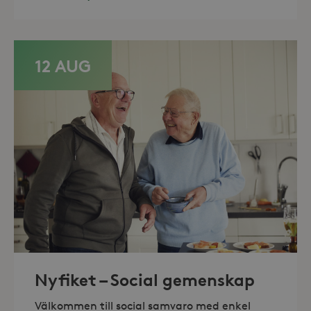
Domän
_hjFirstSeen
30
Hotjar Ltd
minuter
.storaskondal.se
12 AUG
_hjAbsoluteSessionInProgress
30
Hotjar Ltd
minuter
.storaskondal.se
Nyfiket – Social gemenskap
Välkommen till social samvaro med enkel