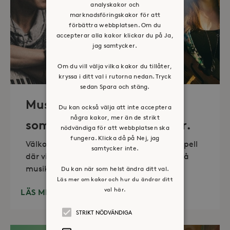
analyskakor och
marknadsföringskakor för att
förbättra webbplatsen. Om du
accepterar alla kakor klickar du på Ja,
jag samtycker.
Om du vill välja vilka kakor du tillåter,
kryssa i ditt val i rutorna nedan. Tryck
sedan Spara och stäng.
Musik i sommarkväll – O
Du kan också välja att inte acceptera
några kakor, mer än de strikt
sommartid så skön och kär.
nödvändiga för att webbplatsen ska
fungera. Klicka då på Nej, jag
Välkommen till vackra Stora Sköndals kapell
samtycker inte.
där vi varannan torsdag kl 19.00 bjuder på
musikunderhållning fem
Du kan när som helst ändra ditt val.
Läs mer om kakor och hur du ändrar ditt
val här.
LÄS MER
STRIKT NÖDVÄNDIGA