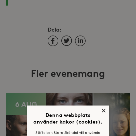
Dela:
Facebook
Twitter
LinkedIn
Fler evenemang
6 AUG
×
Denna webbplats
använder kakor (cookies).
Stiftelsen Stora Sköndal vill använda