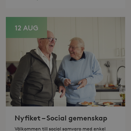
Domän
_hjFirstSeen
30
Hotjar Ltd
minuter
.storaskondal.se
12 AUG
_hjAbsoluteSessionInProgress
30
Hotjar Ltd
minuter
.storaskondal.se
Nyfiket – Social gemenskap
Välkommen till social samvaro med enkel