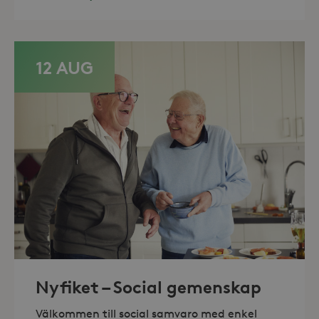
Domän
_hjFirstSeen
30
Hotjar Ltd
minuter
.storaskondal.se
12 AUG
_hjAbsoluteSessionInProgress
30
Hotjar Ltd
minuter
.storaskondal.se
Nyfiket – Social gemenskap
Välkommen till social samvaro med enkel