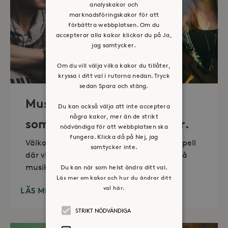
analyskakor och
marknadsföringskakor för att
förbättra webbplatsen. Om du
accepterar alla kakor klickar du på Ja,
jag samtycker.
Om du vill välja vilka kakor du tillåter,
kryssa i ditt val i rutorna nedan. Tryck
sedan Spara och stäng.
Musik i sommarkväll – O
Du kan också välja att inte acceptera
några kakor, mer än de strikt
sommartid så skön och kär.
nödvändiga för att webbplatsen ska
fungera. Klicka då på Nej, jag
Välkommen till vackra Stora Sköndals kapell
samtycker inte.
där vi varannan torsdag kl 19.00 bjuder på
musikunderhållning fem
Du kan när som helst ändra ditt val.
Läs mer om kakor och hur du ändrar ditt
val här.
LÄS MER
STRIKT NÖDVÄNDIGA