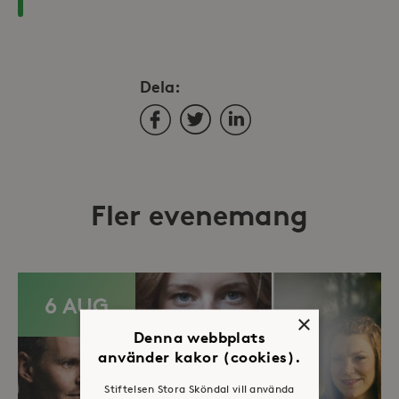
Dela:
Facebook
Twitter
LinkedIn
Fler evenemang
6 AUG
×
Denna webbplats
använder kakor (cookies).
Stiftelsen Stora Sköndal vill använda