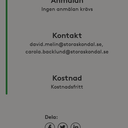
Anmälan
Ingen anmälan krävs
Kontakt
david.melin@storaskondal.se, 
carola.backlund@storaskondal.se
Kostnad
Kostnadsfritt
Dela:
Facebook
Twitter
LinkedIn