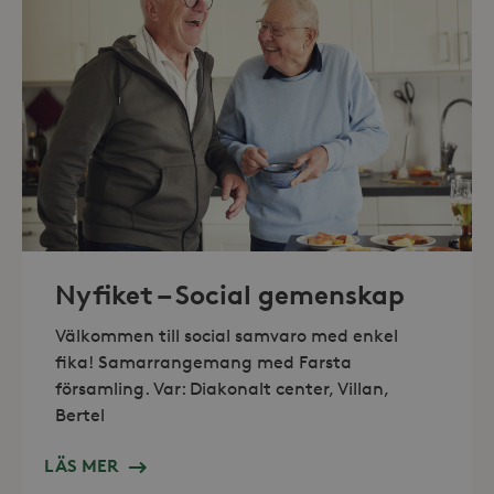
_hjAbsoluteSessionInProgress
30
Hotjar Ltd
minuter
.storaskondal.se
Nyfiket – Social gemenskap
Välkommen till social samvaro med enkel
fika! Samarrangemang med Farsta
församling. Var: Diakonalt center, Villan,
Bertel
LÄS MER