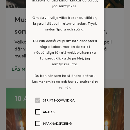
accepterar alla kakor klickar du på Ja,
jag samtycker.
Om du vill välja vilka kakor du tillåter,
Musik i sommarkväll – O
kryssa i ditt val i rutorna nedan. Tryck
sedan Spara och stäng.
sommartid så skön och kär.
Du kan också välja att inte acceptera
Välkommen till vackra Stora Sköndals kapell
några kakor, mer än de strikt
där vi varannan torsdag kl 19.00 bjuder på
nödvändiga för att webbplatsen ska
musikunderhållning fem
fungera. Klicka då på Nej, jag
samtycker inte.
LÄS MER
Du kan när som helst ändra ditt val.
Läs mer om kakor och hur du ändrar ditt
val här.
10 AUG
STRIKT NÖDVÄNDIGA
ANALYS
MARKNADSFÖRING