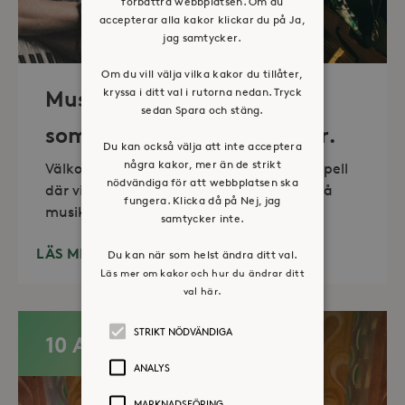
förbättra webbplatsen. Om du
accepterar alla kakor klickar du på Ja,
jag samtycker.
Om du vill välja vilka kakor du tillåter,
kryssa i ditt val i rutorna nedan. Tryck
Musik i sommarkväll – O
sedan Spara och stäng.
sommartid så skön och kär.
Du kan också välja att inte acceptera
några kakor, mer än de strikt
Välkommen till vackra Stora Sköndals kapell
nödvändiga för att webbplatsen ska
där vi varannan torsdag kl 19.00 bjuder på
fungera. Klicka då på Nej, jag
musikunderhållning fem
samtycker inte.
LÄS MER
Du kan när som helst ändra ditt val.
Läs mer om kakor och hur du ändrar ditt
val här.
STRIKT NÖDVÄNDIGA
10 AUG
ANALYS
MARKNADSFÖRING