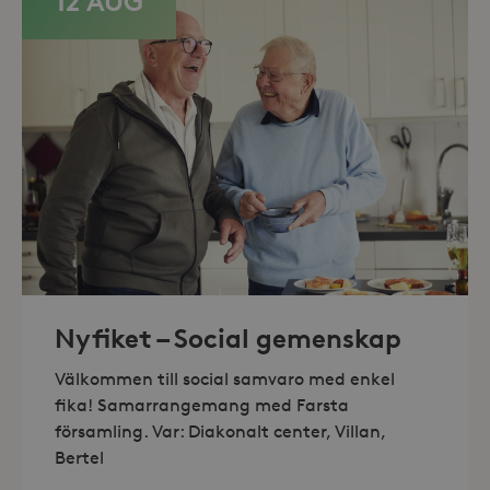
12 AUG
minuter
.storaskondal.se
_hjAbsoluteSessionInProgress
30
Hotjar Ltd
minuter
.storaskondal.se
Nyfiket – Social gemenskap
Välkommen till social samvaro med enkel
fika! Samarrangemang med Farsta
församling. Var: Diakonalt center, Villan,
Bertel