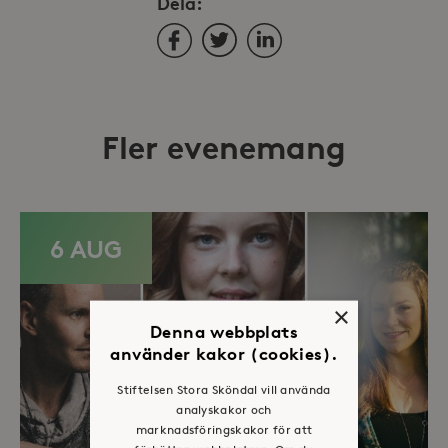
Dela:
Facebook
Twitter
LinkedIn
Fler evenemang
6 AUG
×
Denna webbplats
använder kakor (cookies).
Stiftelsen Stora Sköndal vill använda
analyskakor och
marknadsföringskakor för att