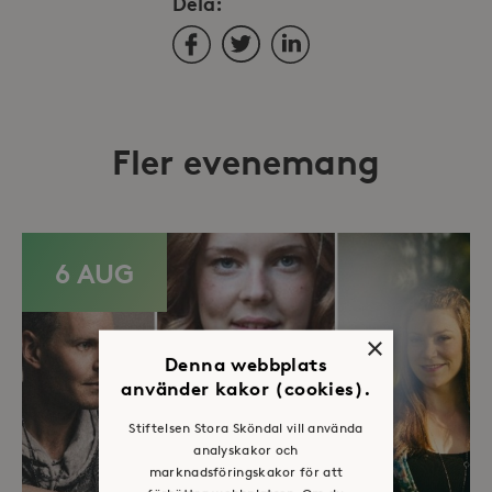
Dela:
Facebook
Twitter
LinkedIn
Fler evenemang
6 AUG
×
Denna webbplats
använder kakor (cookies).
Stiftelsen Stora Sköndal vill använda
analyskakor och
marknadsföringskakor för att