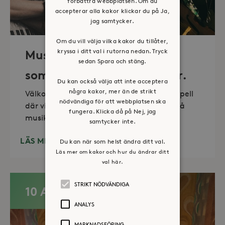
förbättra webbplatsen. Om du
accepterar alla kakor klickar du på Ja,
jag samtycker.
Om du vill välja vilka kakor du tillåter,
kryssa i ditt val i rutorna nedan. Tryck
Musik i sommarkväll – O
sedan Spara och stäng.
sommartid så skön och kär.
Du kan också välja att inte acceptera
några kakor, mer än de strikt
Välkommen till vackra Stora Sköndals kapell
nödvändiga för att webbplatsen ska
där vi varannan torsdag kl 19.00 bjuder på
fungera. Klicka då på Nej, jag
musikunderhållning fem
samtycker inte.
LÄS MER
Du kan när som helst ändra ditt val.
Läs mer om kakor och hur du ändrar ditt
val här.
STRIKT NÖDVÄNDIGA
10 AUG
ANALYS
MARKNADSFÖRING