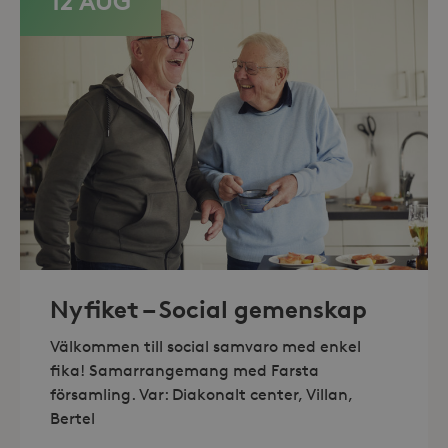
12 AUG
minuter
.storaskondal.se
_hjAbsoluteSessionInProgress
30
Hotjar Ltd
minuter
.storaskondal.se
Nyfiket – Social gemenskap
Välkommen till social samvaro med enkel
fika! Samarrangemang med Farsta
församling. Var: Diakonalt center, Villan,
Bertel