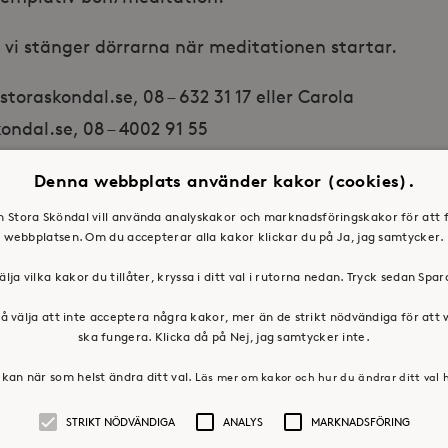
 vi stänger dörrarna när meditationen startar.
oraskondal.se, 08 – 632 31 17 eller Carola
ndal.se, 08 – 4002 91 55
Denna webbplats använder kakor (cookies).
en Stora Sköndal vill använda analyskakor och marknadsföringskakor för att 
webbplatsen. Om du accepterar alla kakor klickar du på Ja, jag samtycker.
älja vilka kakor du tillåter, kryssa i ditt val i rutorna nedan. Tryck sedan Spa
å välja att inte acceptera några kakor, mer än de strikt nödvändiga för att
ska fungera. Klicka då på Nej, jag samtycker inte.
kan när som helst ändra ditt val.
Läs mer om kakor och hur du ändrar ditt val 
STRIKT NÖDVÄNDIGA
ANALYS
MARKNADSFÖRING