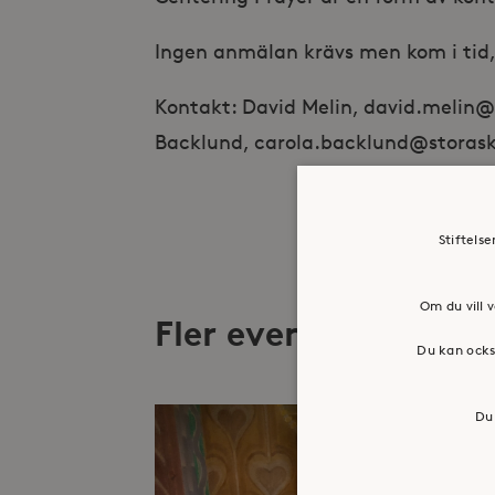
Ingen anmälan krävs men kom i tid,
Kontakt: David Melin, david.melin@st
Backlund, carola.backlund@storasko
Stiftels
Om du vill v
Fler evenemang
Du kan ocks
Du 