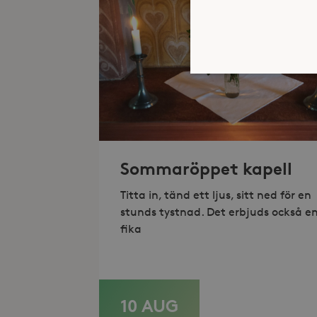
Strikt nödvändiga kakor ti
ordentligt utan strikt nödv
Sommaröppet kapell
Namn
_hjFirstSeen
Titta in, tänd ett ljus, sitt ned för en
stunds tystnad. Det erbjuds också e
_hjAbsoluteSessionInProgr
fika
Lev
Namn
Namn
Do
10 AUG
LÄS MER