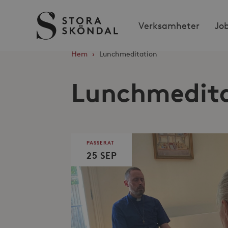
Stora
Verksamheter
Jo
Sköndal
Hem
›
Lunchmeditation
Lunchmedit
PASSERAT
25 SEP