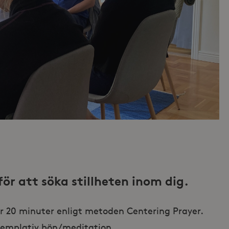
ör att söka stillheten inom dig.
er 20 minuter enligt metoden Centering Prayer.
templativ bön/meditation.