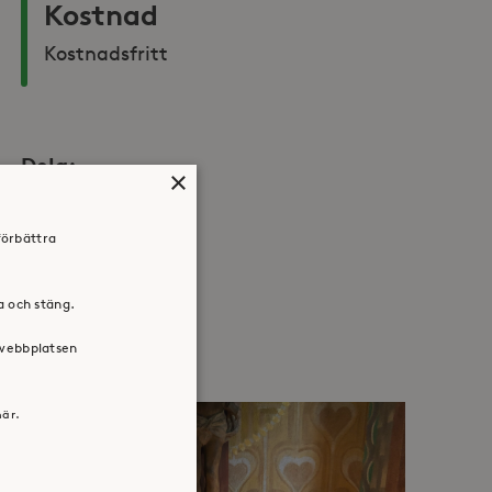
Kostnad
Kostnadsfritt
Dela:
×
Facebook
Twitter
LinkedIn
förbättra
ra och stäng.
 webbplatsen
här.