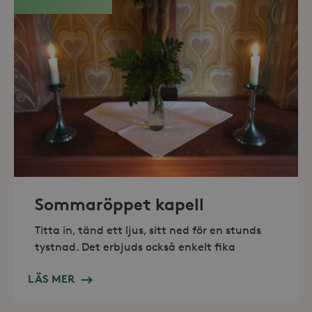
_hjAbsoluteSessionInProgress
30
Hotjar Ltd
minuter
.storaskondal.se
Sommaröppet kapell
Titta in, tänd ett ljus, sitt ned för en stunds
tystnad. Det erbjuds också enkelt fika
LÄS MER