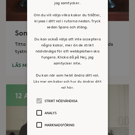
jag samtycker.
Om du vill välja vilka kakor du tillåter,
kryssa i ditt val i rutorna nedan. Tryck
sedan Spara och stäng.
Sommaröppet kapell
Du kan också välja att inte acceptera
Titta in, tänd ett ljus, sitt ned för en stunds
några kakor, mer än de strikt
tystnad. Det erbjuds också enkelt fika
nödvändiga för att webbplatsen ska
fungera. Klicka då på Nej, jag
samtycker inte.
LÄS MER
Du kan när som helst ändra ditt val.
Läs mer om kakor och hur du ändrar ditt
val här.
12 AUG
STRIKT NÖDVÄNDIGA
ANALYS
MARKNADSFÖRING