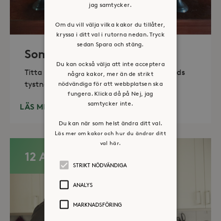
jag samtycker.
Om du vill välja vilka kakor du tillåter,
kryssa i ditt val i rutorna nedan. Tryck
sedan Spara och stäng.
Sommaröppet kapell
Du kan också välja att inte acceptera
Titta in, tänd ett ljus, sitt ned för en stunds
några kakor, mer än de strikt
tystnad. Det erbjuds också enkelt fika
nödvändiga för att webbplatsen ska
fungera. Klicka då på Nej, jag
samtycker inte.
LÄS MER
Du kan när som helst ändra ditt val.
Läs mer om kakor och hur du ändrar ditt
val här.
12 AUG
STRIKT NÖDVÄNDIGA
ANALYS
MARKNADSFÖRING