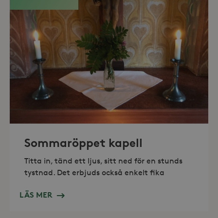
_hjAbsoluteSessionInProgress
30
Hotjar Ltd
minuter
.storaskondal.se
Sommaröppet kapell
Titta in, tänd ett ljus, sitt ned för en stunds
tystnad. Det erbjuds också enkelt fika
LÄS MER