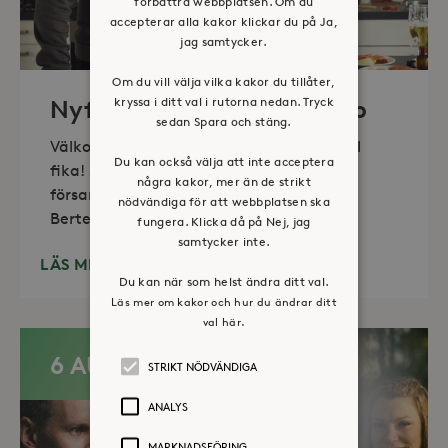
förbättra webbplatsen. Om du
accepterar alla kakor klickar du på Ja,
jag samtycker.
Om du vill välja vilka kakor du tillåter,
kryssa i ditt val i rutorna nedan. Tryck
Nyfiket – Social gemenskap
sedan Spara och stäng.
Välkommen till social samvaro med enkel
Du kan också välja att inte acceptera
fika! Samarrangemang med Farsta
några kakor, mer än de strikt
församling. Var: Diakonalt center, Villan,
nödvändiga för att webbplatsen ska
Bertel
fungera. Klicka då på Nej, jag
samtycker inte.
LÄS MER
Du kan när som helst ändra ditt val.
Läs mer om kakor och hur du ändrar ditt
val här.
6 AUG
STRIKT NÖDVÄNDIGA
ANALYS
MARKNADSFÖRING