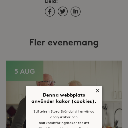
Dela:
Facebook
Twitter
LinkedIn
Fler evenemang
5 AUG
×
Denna webbplats
använder kakor (cookies).
Stiftelsen Stora Sköndal vill använda
analyskakor och
marknadsföringskakor för att