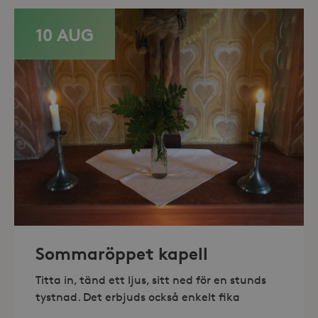
minuter
.storaskondal.se
10 AUG
_hjAbsoluteSessionInProgress
30
Hotjar Ltd
minuter
.storaskondal.se
Sommaröppet kapell
Titta in, tänd ett ljus, sitt ned för en stunds
tystnad. Det erbjuds också enkelt fika