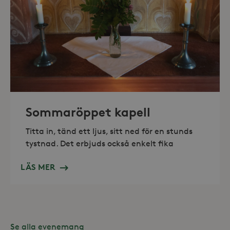
_hjAbsoluteSessionInProgress
30
Hotjar Ltd
minuter
.storaskondal.se
Sommaröppet kapell
Titta in, tänd ett ljus, sitt ned för en stunds
tystnad. Det erbjuds också enkelt fika
LÄS MER
Leverantör /
Se alla evenemang
Namn