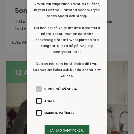
Om du vill välja vilka kakor du tillåter,
Sommaröppet kapell
kryssa i ditt val i rutorna nedan. Tryck
sedan Spara och stäng.
Titta in, tänd ett ljus, sitt ned för en stunds
Du kan också välja att inte acceptera
tystnad. Det erbjuds också enkelt fika
några kakor, mer än de strikt
nödvändiga för att webbplatsen ska
LÄS MER
fungera. Klicka då på Nej, jag
samtycker inte.
Du kan när som helst ändra ditt val.
Läs mer om kakor och hur du ändrar ditt
12 AUG
val här.
STRIKT NÖDVÄNDIGA
ANALYS
MARKNADSFÖRING
JA, JAG SAMTYCKER.