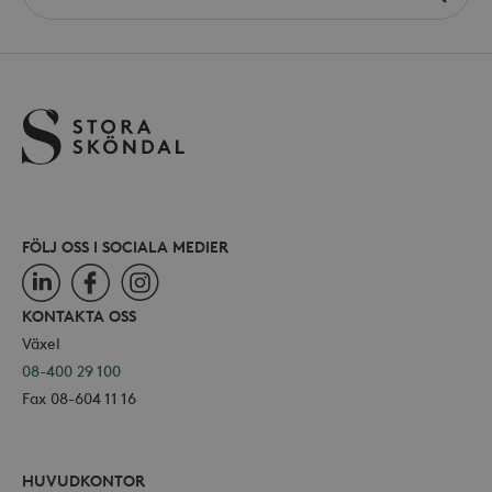
the
använ
_ga
Google LLC
site
för Y
.storaskondal.se
inbäd
webbp
också
webb
använ
eller
av Yo
gräns
FÖLJ OSS I SOCIALA MEDIER
LinkedIn
Facebook
Instagram
_hjSessionUser_868654
.storaskondal.se
KONTAKTA OSS
Växel
08-400 29 100
Fax 08-604 11 16
HUVUDKONTOR