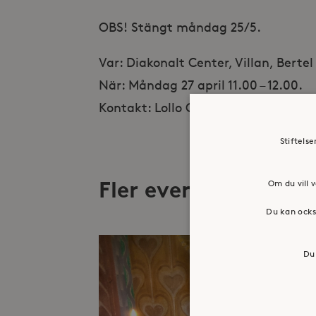
OBS! Stängt måndag 25/5.
Var: Diakonalt Center, Villan, Berte
När: Måndag 27 april 11.00 – 12.00.
Kontakt: Lollo Granfeldt, lollo.gran
Stiftels
Fler evenemang
Om du vill v
Du kan ocks
Du 