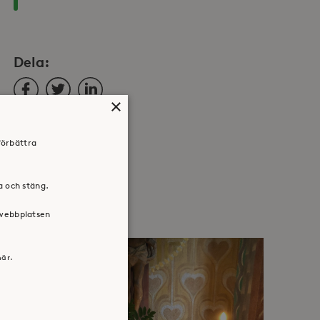
Dela:
Facebook
Twitter
LinkedIn
×
förbättra
ra och stäng.
 webbplatsen
här.