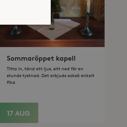
atsen kan inte användas
Sommaröppet kapell
Titta in, tänd ett ljus, sitt ned för en
jan av användarens resa för
stunds tystnad. Det erbjuds också enkelt
identifierbar information.
fika
jan av användarens resa för
identifierbar information.
17 AUG
LÄS MER
dukter, såsom realtidsbud
cs. Den lagrar och