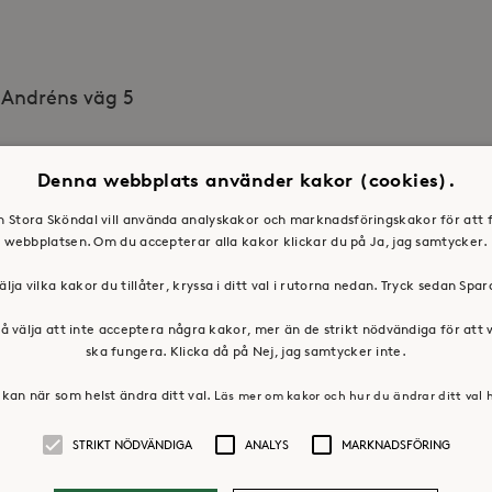
l Andréns väg 5
feldt@storaskondal.se, 076 – 002 91 68
Denna webbplats använder kakor (cookies).
en Stora Sköndal vill använda analyskakor och marknadsföringskakor för att 
webbplatsen. Om du accepterar alla kakor klickar du på Ja, jag samtycker.
älja vilka kakor du tillåter, kryssa i ditt val i rutorna nedan. Tryck sedan Spa
å välja att inte acceptera några kakor, mer än de strikt nödvändiga för att
ska fungera. Klicka då på Nej, jag samtycker inte.
kan när som helst ändra ditt val.
Läs mer om kakor och hur du ändrar ditt val 
STRIKT NÖDVÄNDIGA
ANALYS
MARKNADSFÖRING