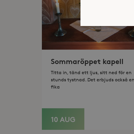
Strikt nödvändiga kakor ti
ordentligt utan strikt nödv
Sommaröppet kapell
Namn
Titta in, tänd ett ljus, sitt ned för en
_hjFirstSeen
stunds tystnad. Det erbjuds också e
fika
_hjAbsoluteSessionInProgr
Lev
10 AUG
LÄS MER
Namn
Namn
Do
_gid
_fbp
Met