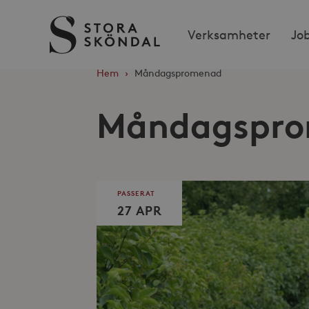
Stora
Verksamheter
Jo
Sköndal
Hem
›
Måndagspromenad
Måndagspr
PASSERAT
27 APR