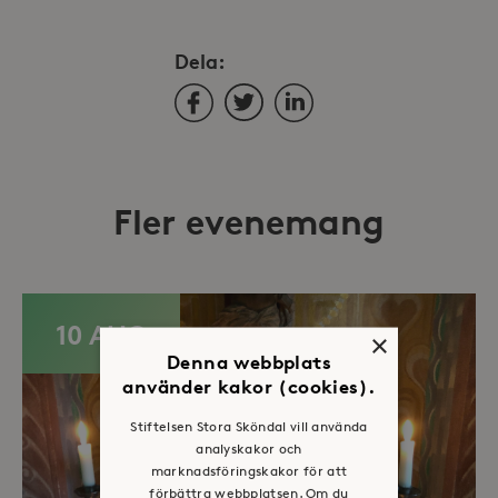
Dela:
Facebook
Twitter
LinkedIn
Fler evenemang
10 AUG
×
Denna webbplats
använder kakor (cookies).
Stiftelsen Stora Sköndal vill använda
analyskakor och
marknadsföringskakor för att
förbättra webbplatsen. Om du