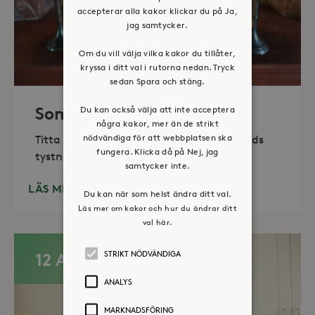
accepterar alla kakor klickar du på Ja,
jag samtycker.
Om du vill välja vilka kakor du tillåter,
kryssa i ditt val i rutorna nedan. Tryck
sedan Spara och stäng.
Sommaröppet kapell
Du kan också välja att inte acceptera
några kakor, mer än de strikt
nödvändiga för att webbplatsen ska
Titta in, tänd ett ljus, sitt ned för en stunds
fungera. Klicka då på Nej, jag
tystnad. Det erbjuds också enkelt fika
samtycker inte.
LÄS MER
Du kan när som helst ändra ditt val.
Läs mer om kakor och hur du ändrar ditt
val här.
STRIKT NÖDVÄNDIGA
12 AUG
ANALYS
MARKNADSFÖRING