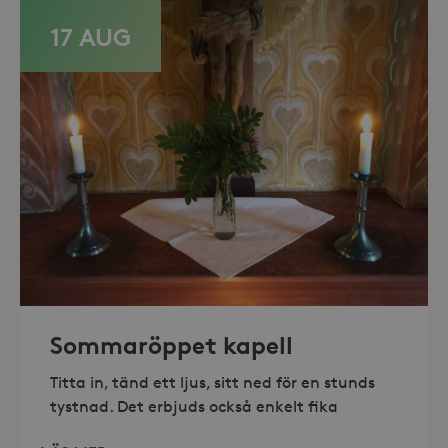
17 AUG
_hjAbsoluteSessionInProgress
30
Hotjar Ltd
minuter
.storaskondal.se
Sommaröppet kapell
Titta in, tänd ett ljus, sitt ned för en stunds
tystnad. Det erbjuds också enkelt fika