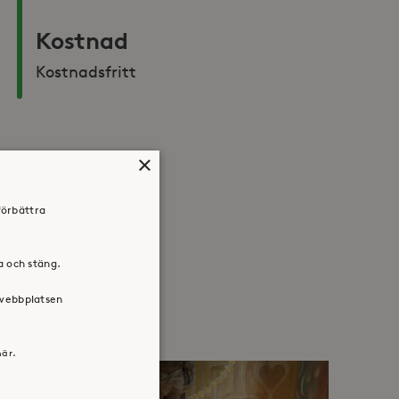
Kostnad
Kostnadsfritt
×
Dela:
Facebook
Twitter
LinkedIn
förbättra
ra och stäng.
 webbplatsen
här.