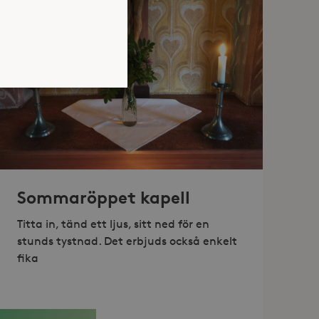
atsen kan inte användas
Sommaröppet kapell
jan av användarens resa för
identifierbar information.
Titta in, tänd ett ljus, sitt ned för en
jan av användarens resa för
stunds tystnad. Det erbjuds också enkelt
identifierbar information.
fika