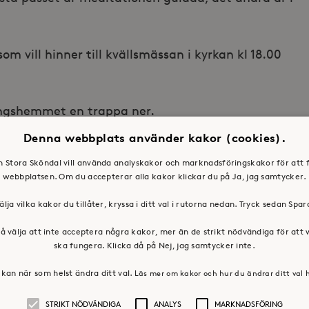
om vill hinner till kvällsmässan i kyrkan kl 18.00
lingshemmet en trappa ner.
Denna webbplats använder kakor (cookies).
toraskondal.se, 08 – 632 31 17
en Stora Sköndal vill använda analyskakor och marknadsföringskakor för att 
webbplatsen. Om du accepterar alla kakor klickar du på Ja, jag samtycker.
älja vilka kakor du tillåter, kryssa i ditt val i rutorna nedan. Tryck sedan Spa
å välja att inte acceptera några kakor, mer än de strikt nödvändiga för att
ska fungera. Klicka då på Nej, jag samtycker inte.
kan när som helst ändra ditt val.
Läs mer om kakor och hur du ändrar ditt val 
STRIKT NÖDVÄNDIGA
ANALYS
MARKNADSFÖRING