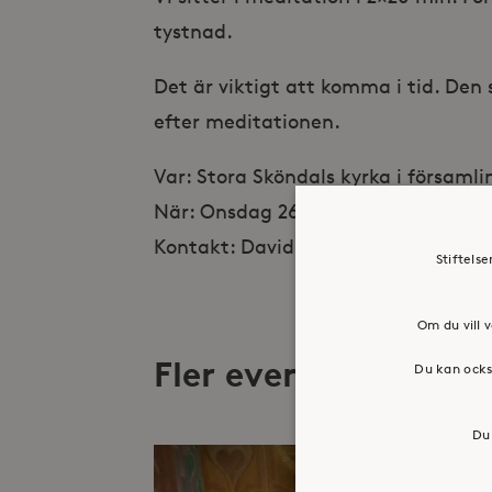
tystnad.
Det är viktigt att komma i tid. Den s
efter meditationen.
Var: Stora Sköndals kyrka i försam
När: Onsdag 26/2 Kl. 17.00
Kontakt: David Melin, david.melin@s
Stiftels
Om du vill v
Fler evenemang
Du kan ocks
Du 