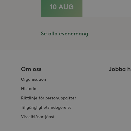
10 AUG
LÄS MER
_gid
_fbp
Met
Inc
.st
_gat_UA-19166681-1
_gcl_au
Goo
.st
Se alla evenemang
YSC
Goo
.y
_hjIncludedInSessionSam
VISITOR_INFO1_LIVE
Goo
.y
_hjSession_868654
Om oss
Jobba h
_ga_HDQ96Q7XBS
Organisation
Historia
_ga
Riktlinje för personuppgifter
Tillgänglighetsredogörelse
Visselblåsartjänst
_hjSessionUser_868654