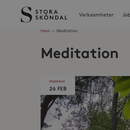
Stora
Verksamheter
Jo
Sköndal
Hem
›
Meditation
Meditation
PASSERAT
26 FEB