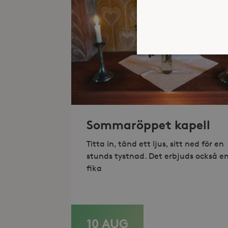
Strikt nödvändiga kakor ti
ordentligt utan strikt nödv
Namn
Sommaröppet kapell
_hjFirstSeen
Titta in, tänd ett ljus, sitt ned för en
stunds tystnad. Det erbjuds också e
_hjAbsoluteSessionInProgr
fika
Lev
Namn
Namn
Do
10 AUG
LÄS MER