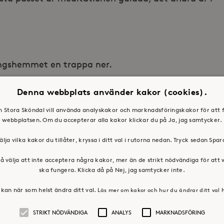
lingshemmet en trappa ner.
Denna webbplats använder kakor (cookies).
toraskondal.se, 08 – 632 31 17
en Stora Sköndal vill använda analyskakor och marknadsföringskakor för att 
webbplatsen. Om du accepterar alla kakor klickar du på Ja, jag samtycker.
älja vilka kakor du tillåter, kryssa i ditt val i rutorna nedan. Tryck sedan Spa
å välja att inte acceptera några kakor, mer än de strikt nödvändiga för att
ska fungera. Klicka då på Nej, jag samtycker inte.
kan när som helst ändra ditt val.
Läs mer om kakor och hur du ändrar ditt val 
STRIKT NÖDVÄNDIGA
ANALYS
MARKNADSFÖRING