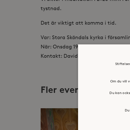
tystnad.
Det är viktigt att komma i tid.
Var: Stora Sköndals kyrka i försam
När: Onsdag 19/11 Kl. 17.00
Kontakt: David Melin, david.melin@s
Stiftels
Om du vill v
Fler evenemang
Du kan ocks
Du 