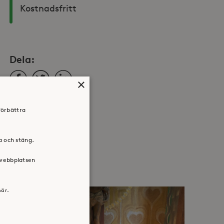
Kostnadsfritt
Dela:
Facebook
Twitter
LinkedIn
×
förbättra
ra och stäng.
 webbplatsen
här.