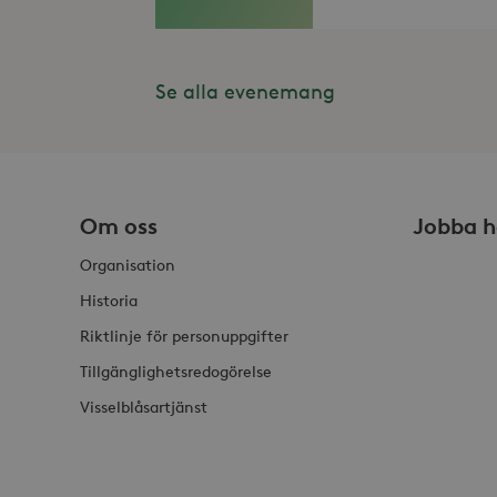
_gid
_fbp
Met
Inc
.st
_gat_UA-19166681-1
_gcl_au
Goo
Se alla evenemang
.st
YSC
Goo
.y
_hjIncludedInSessionSam
VISITOR_INFO1_LIVE
Goo
.y
Om oss
Jobba h
_hjSession_868654
Organisation
_ga_HDQ96Q7XBS
Historia
_ga
Riktlinje för personuppgifter
Tillgänglighetsredogörelse
Visselblåsartjänst
_hjSessionUser_868654