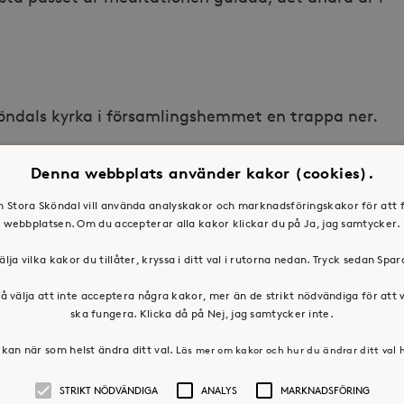
köndals kyrka i församlingshemmet en trappa ner.
toraskondal.se, 08 – 632 31 17
Denna webbplats använder kakor (cookies).
en Stora Sköndal vill använda analyskakor och marknadsföringskakor för att 
webbplatsen. Om du accepterar alla kakor klickar du på Ja, jag samtycker.
älja vilka kakor du tillåter, kryssa i ditt val i rutorna nedan. Tryck sedan Spa
å välja att inte acceptera några kakor, mer än de strikt nödvändiga för att
ska fungera. Klicka då på Nej, jag samtycker inte.
kan när som helst ändra ditt val.
Läs mer om kakor och hur du ändrar ditt val 
STRIKT NÖDVÄNDIGA
ANALYS
MARKNADSFÖRING