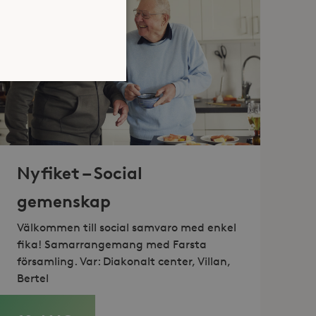
atsen kan inte användas
Nyfiket – Social
gemenskap
jan av användarens resa för
identifierbar information.
Välkommen till social samvaro med enkel
jan av användarens resa för
identifierbar information.
fika! Samarrangemang med Farsta
församling. Var: Diakonalt center, Villan,
Bertel