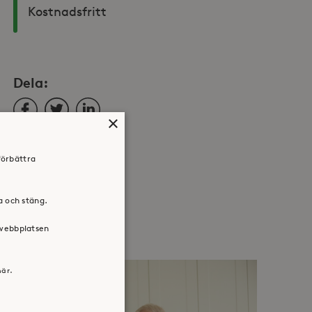
Kostnadsfritt
Dela:
Facebook
Twitter
LinkedIn
×
förbättra
ra och stäng.
 webbplatsen
här.