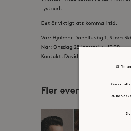
tystnad.
Det är viktigt att komma i tid.
Var: Hjalmar Danells väg 1, Stora S
När: Onsdag 28 januari kl. 17.00
Kontakt: David Melin, david.melin@s
Stiftels
Om du vill v
Fler evenemang
Du kan ocks
Du 