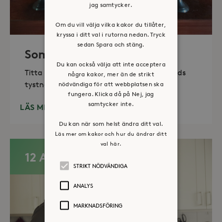
jag samtycker.
Om du vill välja vilka kakor du tillåter,
kryssa i ditt val i rutorna nedan. Tryck
sedan Spara och stäng.
Sommaröppet kapell
Du kan också välja att inte acceptera
Titta in, tänd ett ljus, sitt ned för en stunds
några kakor, mer än de strikt
tystnad. Det erbjuds också enkelt fika
nödvändiga för att webbplatsen ska
fungera. Klicka då på Nej, jag
samtycker inte.
LÄS MER
Du kan när som helst ändra ditt val.
Läs mer om kakor och hur du ändrar ditt
val här.
12 AUG
STRIKT NÖDVÄNDIGA
ANALYS
MARKNADSFÖRING