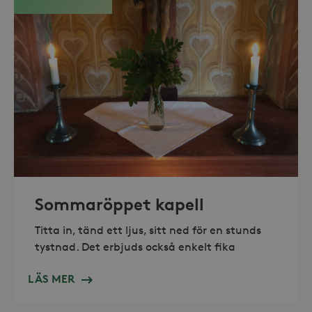
_hjAbsoluteSessionInProgress
30
Hotjar Ltd
minuter
.storaskondal.se
Sommaröppet kapell
Titta in, tänd ett ljus, sitt ned för en stunds
tystnad. Det erbjuds också enkelt fika
LÄS MER