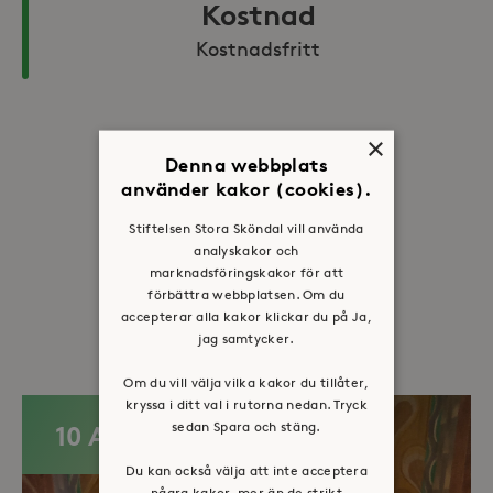
Kostnad
Kostnadsfritt
×
Denna webbplats
Dela:
använder kakor (cookies).
Facebook
Twitter
LinkedIn
Stiftelsen Stora Sköndal vill använda
analyskakor och
marknadsföringskakor för att
förbättra webbplatsen. Om du
Fler evenemang
accepterar alla kakor klickar du på Ja,
jag samtycker.
Om du vill välja vilka kakor du tillåter,
kryssa i ditt val i rutorna nedan. Tryck
sedan Spara och stäng.
10 AUG
Du kan också välja att inte acceptera
några kakor, mer än de strikt