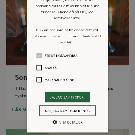
nödvändiga för att webbplatsen ska
fungera. Klicka då på Nej, jag
samtycker inte.
Du kan när som helst ändra ditt val.
Läs mer om kakor och hur du ändrar ditt
val här.
STRIKT NÖDVÄNDIGA
ANALYS
Sommaröppet kapell
MARKNADSFÖRING
Titta in, tänd ett ljus, sitt ned för en stunds
tystnad. Det erbjuds också enkelt fika
JA, JAG SAMTYCKER.
LÄS MER
NEJ, JAG SAMTYCKER INTE.
VISA DETALJER