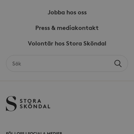
av Yo
gräns
Jobba hos oss
Press & mediakontakt
Volontär hos Stora Sköndal
_hjSessionUser_868654
.storaskondal.se
Search
Sök
the
site
FÖLJ OSS I SOCIALA MEDIER