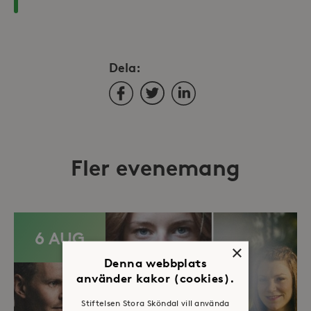
Dela:
Facebook
Twitter
LinkedIn
Fler evenemang
6 AUG
×
Denna webbplats
använder kakor (cookies).
Stiftelsen Stora Sköndal vill använda