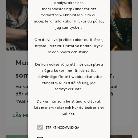
analyskakor och
marknadsföringskakor för att
förbättra webbplatsen. Om du
accepterar alla kakor klickar du på Ja,
jag samtycker.
Om du vill välja vilka kakor du tillåter,
kryssa i ditt val i rutorna nedan. Tryck
sedan Spara och stäng.
Musik i sommarkväll – O
Du kan också välja att inte acceptera
några kakor, mer än de strikt
sommartid så skön och kär.
nödvändiga för att webbplatsen ska
fungera. Klicka då på Nej, jag
Välkommen till vackra Stora Sköndals kapell
samtycker inte.
där vi varannan torsdag kl 19.00 bjuder på
musikunderhållning fem
Du kan när som helst ändra ditt val.
Läs mer om kakor och hur du ändrar ditt
val här.
LÄS MER
STRIKT NÖDVÄNDIGA