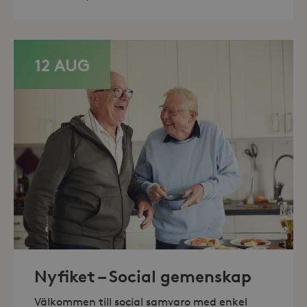
Domän
_hjFirstSeen
30
Hotjar Ltd
minuter
.storaskondal.se
12 AUG
_hjAbsoluteSessionInProgress
30
Hotjar Ltd
minuter
.storaskondal.se
Nyfiket – Social gemenskap
Välkommen till social samvaro med enkel