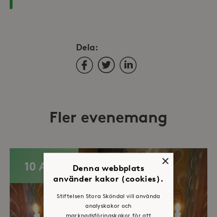
Dela:
Facebook
Twitter
LinkedIn
Fler evenemang
×
10 AUG
Denna webbplats
använder kakor (cookies).
Stiftelsen Stora Sköndal vill använda
analyskakor och
marknadsföringskakor för att