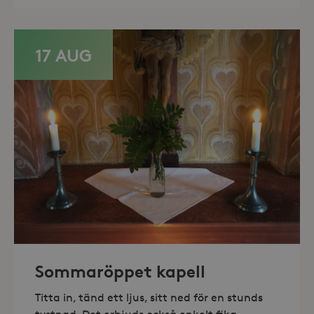
_hjFirstSeen
30
Hotjar Ltd
minuter
.storaskondal.se
17 AUG
_hjAbsoluteSessionInProgress
30
Hotjar Ltd
minuter
.storaskondal.se
Sommaröppet kapell
Titta in, tänd ett ljus, sitt ned för en stunds