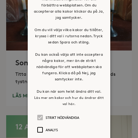
förbättra webbplatsen. Om du
accepterar alla kakor klickar du på Ja,
jag samtycker.
Om du vill välja vilka kakor du tillåter,
kryssa i ditt val i rutorna nedan. Tryck
sedan Spara och stäng.
Du kan också välja att inte acceptera
några kakor, mer än de strikt
Sommaröppet kapell
nödvändiga för att webbplatsen ska
fungera. Klicka då på Nej, jag
Titta in, tänd ett ljus, sitt ned för en stunds
samtycker inte.
tystnad. Det erbjuds också enkelt fika
Du kan när som helst ändra ditt val.
LÄS MER
Läs mer om kakor och hur du ändrar ditt
val här.
STRIKT NÖDVÄNDIGA
12 AUG
ANALYS