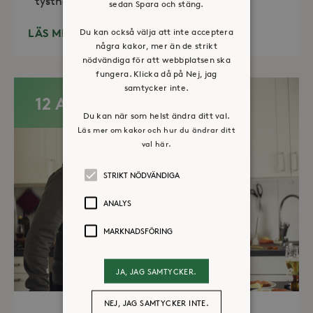
tystnad. Det erbjuds också enkelt fika
sedan Spara och stäng.
LÄS MER
Du kan också välja att inte acceptera
några kakor, mer än de strikt
nödvändiga för att webbplatsen ska
fungera. Klicka då på Nej, jag
samtycker inte.
12 AUG
Du kan när som helst ändra ditt val.
Läs mer om kakor och hur du ändrar ditt
val här.
STRIKT NÖDVÄNDIGA
ANALYS
MARKNADSFÖRING
JA, JAG SAMTYCKER.
NEJ, JAG SAMTYCKER INTE.