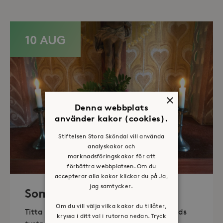
10 AUG
×
Denna webbplats
använder kakor (cookies).
Stiftelsen Stora Sköndal vill använda
analyskakor och
marknadsföringskakor för att
förbättra webbplatsen. Om du
accepterar alla kakor klickar du på Ja,
jag samtycker.
Sommaröppet kapell
Om du vill välja vilka kakor du tillåter,
Titta in, tänd ett ljus, sitt ned för en stunds
kryssa i ditt val i rutorna nedan. Tryck