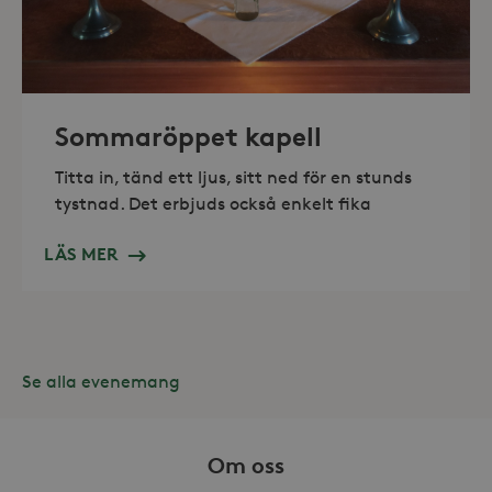
_hjAbsoluteSessionInProgress
30
Hotjar Ltd
minuter
.storaskondal.se
Sommaröppet kapell
Titta in, tänd ett ljus, sitt ned för en stunds
tystnad. Det erbjuds också enkelt fika
LÄS MER
Se alla evenemang
Leverantör /
Namn
Domän
Om oss
_gid
Google LLC
Leverantör /
Namn
Utgång
Beskr
.storaskondal.se