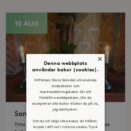
10 AUG
×
Denna webbplats
använder kakor (cookies).
Stiftelsen Stora Sköndal vill använda
analyskakor och
marknadsföringskakor för att
förbättra webbplatsen. Om du
accepterar alla kakor klickar du på Ja,
jag samtycker.
Sommaröppet kapell
Om du vill välja vilka kakor du tillåter,
Titta in, tänd ett ljus, sitt ned för en stunds
kryssa i ditt val i rutorna nedan. Tryck