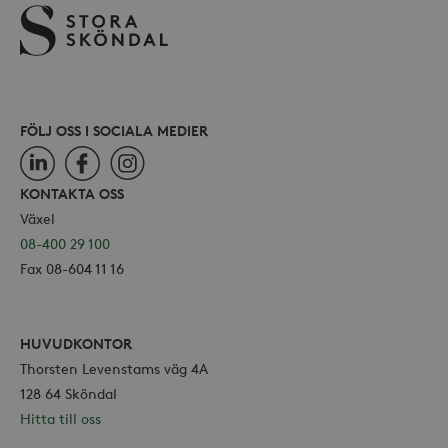
webbp
också
webb
använ
eller
av Yo
gräns
FÖLJ OSS I SOCIALA MEDIER
LinkedIn
Facebook
Instagram
KONTAKTA OSS
_hjSessionUser_868654
.storaskondal.se
Växel
08-400 29 100
Fax 08-604 11 16
HUVUDKONTOR
Thorsten Levenstams väg 4A
128 64 Sköndal
Hitta till oss