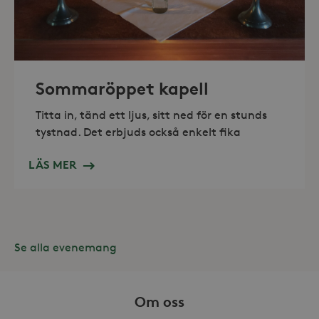
_hjAbsoluteSessionInProgress
30
Hotjar Ltd
minuter
.storaskondal.se
Sommaröppet kapell
Titta in, tänd ett ljus, sitt ned för en stunds
tystnad. Det erbjuds också enkelt fika
LÄS MER
Se alla evenemang
Leverantör /
Namn
Domän
Om oss
_gid
Google LLC
Leverantör /
Namn
Utgång
Beskr
.storaskondal.se