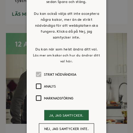
tystnad. Det erbjuds också enkelt fika
sedan Spara och stäng.
LÄS MER
Du kan också välja att inte acceptera
några kakor, mer än de strikt
nödvändiga för att webbplatsen ska
fungera. Klicka då på Nej, jag
samtycker inte.
12 AUG
Du kan när som helst ändra ditt val.
Läs mer om kakor och hur du ändrar ditt
val här.
STRIKT NÖDVÄNDIGA
ANALYS
MARKNADSFÖRING
JA, JAG SAMTYCKER.
NEJ, JAG SAMTYCKER INTE.