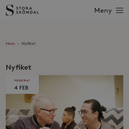
Stora
Meny
Sköndal
Hem
›
Nyfiket
Nyfiket
PASSERAT
4 FEB