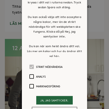
kryssa i ditt val i rutorna nedan. Tryck
Titta in, tänd ett ljus, sitt ned för en stunds
sedan Spara och stäng.
tystnad. Det erbjuds också enkelt fika
Du kan också välja att inte acceptera
några kakor, mer än de strikt
LÄS MER
nödvändiga för att webbplatsen ska
fungera. Klicka då på Nej, jag
samtycker inte.
Du kan när som helst ändra ditt val.
12 AUG
Läs mer om kakor och hur du ändrar ditt
val här.
STRIKT NÖDVÄNDIGA
ANALYS
MARKNADSFÖRING
JA, JAG SAMTYCKER.