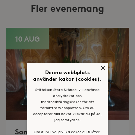
Fler evenemang
10 AUG
×
Denna webbplats
använder kakor (cookies).
Stiftelsen Stora Sköndal vill använda
analyskakor och
marknadsföringskakor för att
förbättra webbplatsen. Om du
accepterar alla kakor klickar du på Ja,
jag samtycker.
Sommaröppet kapell
Om du vill välja vilka kakor du tillåter,