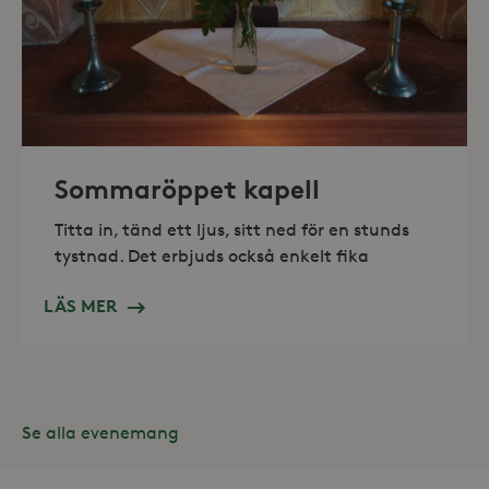
_hjAbsoluteSessionInProgress
30
Hotjar Ltd
minuter
.storaskondal.se
Sommaröppet kapell
Titta in, tänd ett ljus, sitt ned för en stunds
tystnad. Det erbjuds också enkelt fika
LÄS MER
Se alla evenemang
Leverantör /
Namn
Domän