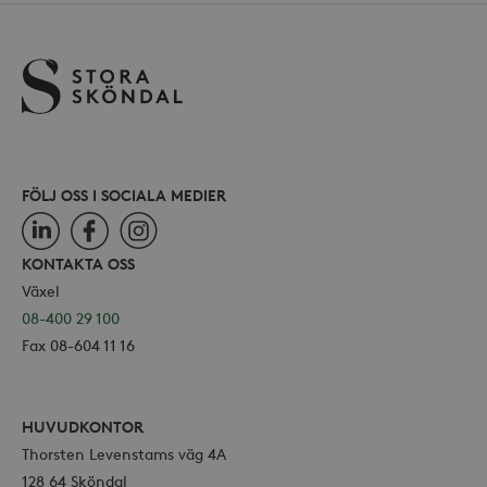
Google LLC
för Y
.storaskondal.se
inbäd
webbp
också
webb
använ
eller
av Yo
gräns
FÖLJ OSS I SOCIALA MEDIER
LinkedIn
Facebook
Instagram
_hjSessionUser_868654
.storaskondal.se
KONTAKTA OSS
Växel
08-400 29 100
Fax 08-604 11 16
HUVUDKONTOR
Thorsten Levenstams väg 4A
128 64 Sköndal