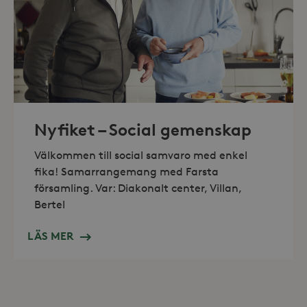
_hjAbsoluteSessionInProgress
30
Hotjar Ltd
minuter
.storaskondal.se
Nyfiket – Social gemenskap
Välkommen till social samvaro med enkel
fika! Samarrangemang med Farsta
församling. Var: Diakonalt center, Villan,
Bertel
LÄS MER
Leverantör /