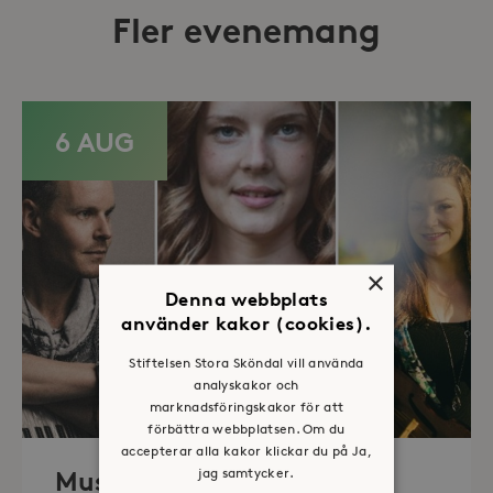
Fler evenemang
6 AUG
×
Denna webbplats
använder kakor (cookies).
Stiftelsen Stora Sköndal vill använda
analyskakor och
marknadsföringskakor för att
förbättra webbplatsen. Om du
accepterar alla kakor klickar du på Ja,
jag samtycker.
Musik i sommarkväll – O