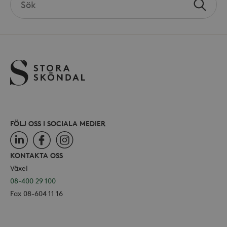
hålla
Sök
the
använ
_ga
Google LLC
för Y
site
.storaskondal.se
inbäd
webbp
också
webb
använ
eller
av Yo
gräns
FÖLJ OSS I SOCIALA MEDIER
_hjSessionUser_868654
.storaskondal.se
LinkedIn
Facebook
Instagram
KONTAKTA OSS
Växel
08-400 29 100
Fax 08-604 11 16