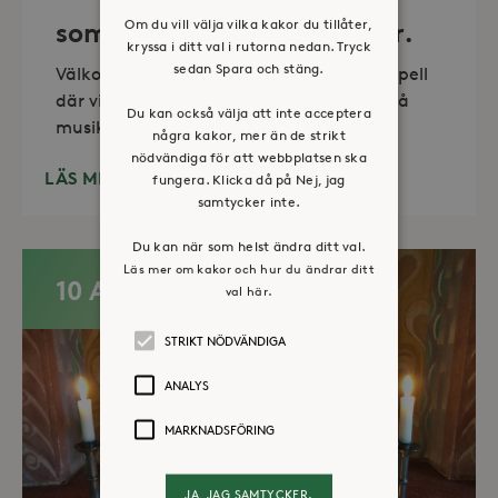
Om du vill välja vilka kakor du tillåter,
sommartid så skön och kär.
kryssa i ditt val i rutorna nedan. Tryck
sedan Spara och stäng.
Välkommen till vackra Stora Sköndals kapell
där vi varannan torsdag kl 19.00 bjuder på
Du kan också välja att inte acceptera
musikunderhållning fem
några kakor, mer än de strikt
nödvändiga för att webbplatsen ska
LÄS MER
fungera. Klicka då på Nej, jag
samtycker inte.
Du kan när som helst ändra ditt val.
Läs mer om kakor och hur du ändrar ditt
10 AUG
val här.
STRIKT NÖDVÄNDIGA
ANALYS
MARKNADSFÖRING
JA, JAG SAMTYCKER.