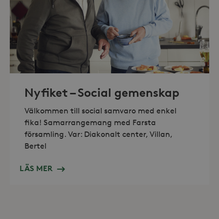
_hjAbsoluteSessionInProgress
30
Hotjar Ltd
minuter
.storaskondal.se
Nyfiket – Social gemenskap
Välkommen till social samvaro med enkel
fika! Samarrangemang med Farsta
församling. Var: Diakonalt center, Villan,
Bertel
LÄS MER
Leverantör /