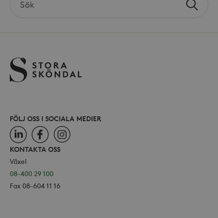
hålla
Sök
the
använ
_ga
Google LLC
för Y
site
.storaskondal.se
inbäd
webbp
också
webb
använ
eller
av Yo
gräns
FÖLJ OSS I SOCIALA MEDIER
_hjSessionUser_868654
.storaskondal.se
LinkedIn
Facebook
Instagram
KONTAKTA OSS
Växel
08-400 29 100
Fax 08-604 11 16