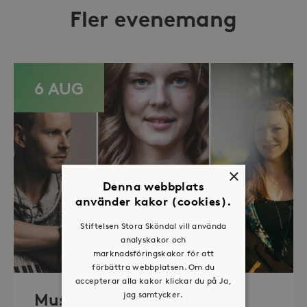
Fler evenemang
6 AUG
×
Denna webbplats
använder kakor (cookies).
Stiftelsen Stora Sköndal vill använda
analyskakor och
marknadsföringskakor för att
förbättra webbplatsen. Om du
accepterar alla kakor klickar du på Ja,
jag samtycker.
Musik i sommarkväll – O