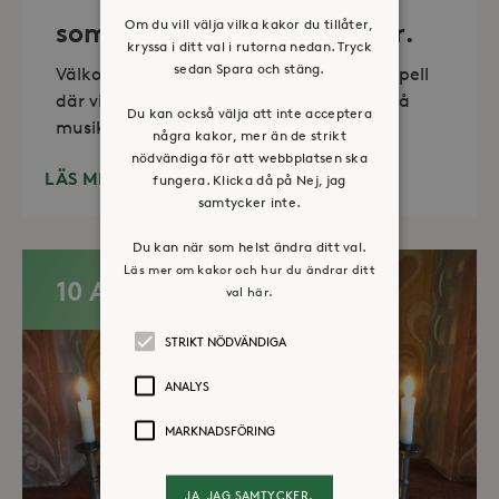
Om du vill välja vilka kakor du tillåter,
sommartid så skön och kär.
kryssa i ditt val i rutorna nedan. Tryck
sedan Spara och stäng.
Välkommen till vackra Stora Sköndals kapell
där vi varannan torsdag kl 19.00 bjuder på
Du kan också välja att inte acceptera
musikunderhållning fem
några kakor, mer än de strikt
nödvändiga för att webbplatsen ska
LÄS MER
fungera. Klicka då på Nej, jag
samtycker inte.
Du kan när som helst ändra ditt val.
Läs mer om kakor och hur du ändrar ditt
10 AUG
val här.
STRIKT NÖDVÄNDIGA
ANALYS
MARKNADSFÖRING
JA, JAG SAMTYCKER.