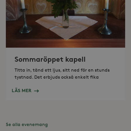
_hjAbsoluteSessionInProgress
30
Hotjar Ltd
minuter
.storaskondal.se
Sommaröppet kapell
Titta in, tänd ett ljus, sitt ned för en stunds
tystnad. Det erbjuds också enkelt fika
LÄS MER
Se alla evenemang
Leverantör /
Namn
Domän