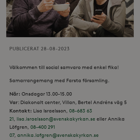
PUBLICERAT 28-08-2023
Välkommen till social samvaro med enkel fika!
Samarrangemang med Farsta församling.
När:
Onsdagar 13.00-15.00
Var
: Diakonalt center, Villan, Bertel Andréns väg 5
Kontakt:
Lisa Israelsson,
08-683 63
21
,
lisa.israelsson@svenskakyrkan.se
eller Annika
Löfgren,
08-400 291
07
,
annika.lofgren@svenskakyrkan.se