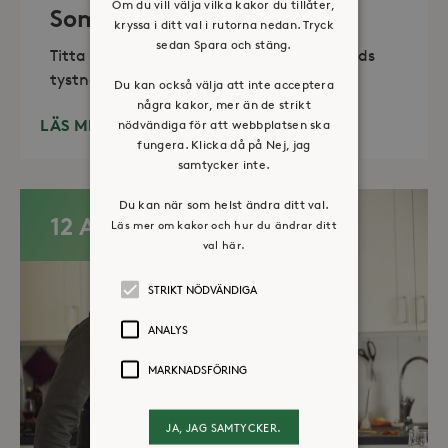
Om du vill välja vilka kakor du tillåter,
Sommaröppet kapell
kryssa i ditt val i rutorna nedan. Tryck
sedan Spara och stäng.
Titta in, tänd ett ljus, sitt ned för en stunds
tystnad. Det erbjuds också enkelt fika
Du kan också välja att inte acceptera
några kakor, mer än de strikt
LÄS MER
nödvändiga för att webbplatsen ska
fungera. Klicka då på Nej, jag
samtycker inte.
Du kan när som helst ändra ditt val.
12 AUG
Läs mer om kakor och hur du ändrar ditt
val här.
STRIKT NÖDVÄNDIGA
ANALYS
MARKNADSFÖRING
JA, JAG SAMTYCKER.