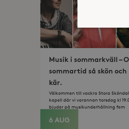
Strikt nödvändiga kakor ti
ordentligt utan strikt nödv
Musik i sommarkväll – O
Namn
sommartid så skön och
_hjFirstSeen
kär.
_hjAbsoluteSessionInProgr
Välkommen till vackra Stora Sköndal
kapell där vi varannan torsdag kl 19.
bjuder på musikunderhållning fem
Lev
Namn
Namn
6 AUG
LÄS MER
Do
_gid
_fbp
Met