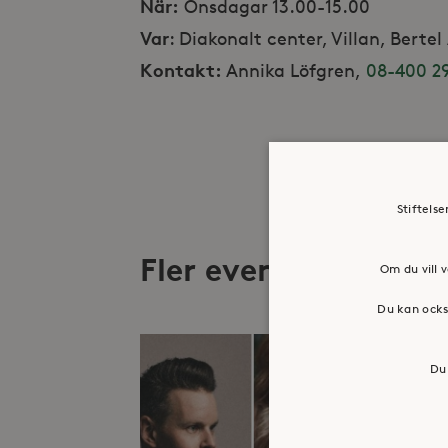
När:
Onsdagar 13.00-15.00
Var
: Diakonalt center, Villan, Berte
Kontakt:
Annika Löfgren,
08-400 29
Stiftels
Fler evenemang
Om du vill v
Du kan ocks
Du 