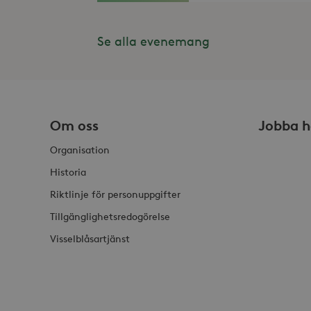
Inc
.st
_gat_UA-19166681-1
_gcl_au
Se alla evenemang
Goo
.st
YSC
Goo
.y
_hjIncludedInSessionSam
VISITOR_INFO1_LIVE
Goo
.y
Om oss
Jobba h
_hjSession_868654
Organisation
_ga_HDQ96Q7XBS
Historia
Riktlinje för personuppgifter
_ga
Tillgänglighetsredogörelse
Visselblåsartjänst
_hjSessionUser_868654