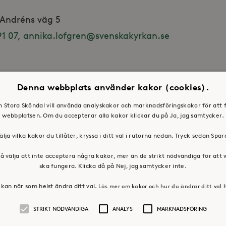
l Andréns väg 5
1 07
,
annika.lofgren@svenskakyrkan.se
Denna webbplats använder kakor (cookies).
en Stora Sköndal vill använda analyskakor och marknadsföringskakor för att 
webbplatsen. Om du accepterar alla kakor klickar du på Ja, jag samtycker.
älja vilka kakor du tillåter, kryssa i ditt val i rutorna nedan. Tryck sedan Spa
å välja att inte acceptera några kakor, mer än de strikt nödvändiga för att
ska fungera. Klicka då på Nej, jag samtycker inte.
kan när som helst ändra ditt val.
Läs mer om kakor och hur du ändrar ditt val 
STRIKT NÖDVÄNDIGA
ANALYS
MARKNADSFÖRING