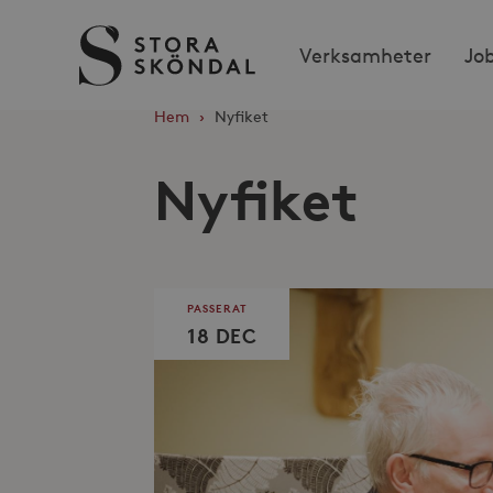
Stora
Verksamheter
Jo
Sköndal
Hem
›
Nyfiket
Nyfiket
PASSERAT
18 DEC