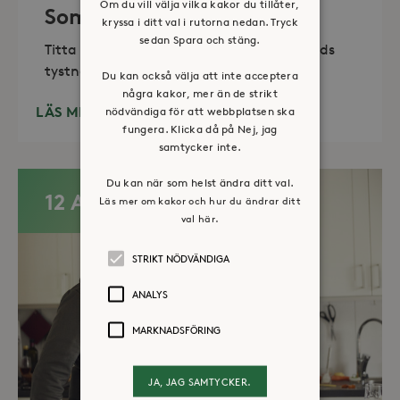
Om du vill välja vilka kakor du tillåter,
Sommaröppet kapell
kryssa i ditt val i rutorna nedan. Tryck
sedan Spara och stäng.
Titta in, tänd ett ljus, sitt ned för en stunds
tystnad. Det erbjuds också enkelt fika
Du kan också välja att inte acceptera
några kakor, mer än de strikt
LÄS MER
nödvändiga för att webbplatsen ska
fungera. Klicka då på Nej, jag
samtycker inte.
Du kan när som helst ändra ditt val.
12 AUG
Läs mer om kakor och hur du ändrar ditt
val här.
STRIKT NÖDVÄNDIGA
ANALYS
MARKNADSFÖRING
JA, JAG SAMTYCKER.