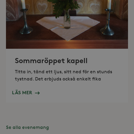
_hjAbsoluteSessionInProgress
30
Hotjar Ltd
minuter
.storaskondal.se
Sommaröppet kapell
Titta in, tänd ett ljus, sitt ned för en stunds
tystnad. Det erbjuds också enkelt fika
LÄS MER
Se alla evenemang
Leverantör /
Namn
Domän