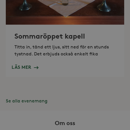
_hjAbsoluteSessionInProgress
30
Hotjar Ltd
minuter
.storaskondal.se
Sommaröppet kapell
Titta in, tänd ett ljus, sitt ned för en stunds
tystnad. Det erbjuds också enkelt fika
LÄS MER
Se alla evenemang
Leverantör /
Namn
Domän
Om oss
_gid
Google LLC
Leverantör /
Namn
Utgång
Beskr
.storaskondal.se