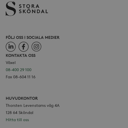
webbp
också
webb
använ
eller
av Yo
gräns
FÖLJ OSS I SOCIALA MEDIER
LinkedIn
Facebook
Instagram
KONTAKTA OSS
_hjSessionUser_868654
.storaskondal.se
Växel
08-400 29 100
Fax 08-604 11 16
HUVUDKONTOR
Thorsten Levenstams väg 4A
128 64 Sköndal
Hitta till oss