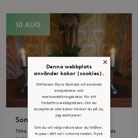
10 AUG
×
Denna webbplats
använder kakor (cookies).
Stiftelsen Stora Sköndal vill använda
analyskakor och
marknadsföringskakor för att
förbättra webbplatsen. Om du
accepterar alla kakor klickar du på Ja,
jag samtycker.
Sommaröppet kapell
Om du vill välja vilka kakor du tillåter,
Titta in, tänd ett ljus, sitt ned för en stunds
kryssa i ditt val i rutorna nedan. Tryck