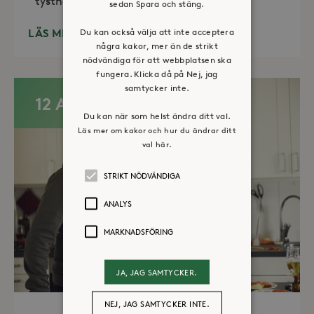
tystnad. Det erbjuds också enkelt fika
sedan Spara och stäng.
LÄS MER
Du kan också välja att inte acceptera
några kakor, mer än de strikt
nödvändiga för att webbplatsen ska
fungera. Klicka då på Nej, jag
samtycker inte.
12 AUG
Du kan när som helst ändra ditt val.
Läs mer om kakor och hur du ändrar ditt
val här.
STRIKT NÖDVÄNDIGA
ANALYS
MARKNADSFÖRING
JA, JAG SAMTYCKER.
NEJ, JAG SAMTYCKER INTE.