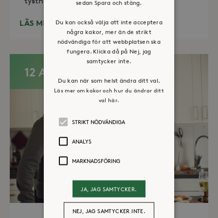
tystnad. Det erbjuds också enkelt fika
sedan Spara och stäng.
LÄS MER
Du kan också välja att inte acceptera
några kakor, mer än de strikt
nödvändiga för att webbplatsen ska
fungera. Klicka då på Nej, jag
samtycker inte.
12 AUG
Du kan när som helst ändra ditt val.
Läs mer om kakor och hur du ändrar ditt
val här.
STRIKT NÖDVÄNDIGA
ANALYS
MARKNADSFÖRING
JA, JAG SAMTYCKER.
NEJ, JAG SAMTYCKER INTE.