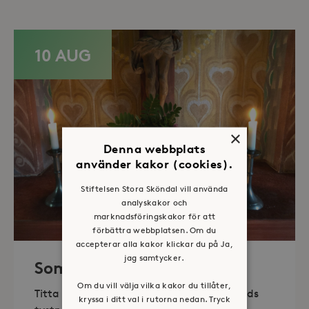
10 AUG
×
Denna webbplats
använder kakor (cookies).
Stiftelsen Stora Sköndal vill använda
analyskakor och
marknadsföringskakor för att
förbättra webbplatsen. Om du
accepterar alla kakor klickar du på Ja,
jag samtycker.
Sommaröppet kapell
Om du vill välja vilka kakor du tillåter,
Titta in, tänd ett ljus, sitt ned för en stunds
kryssa i ditt val i rutorna nedan. Tryck