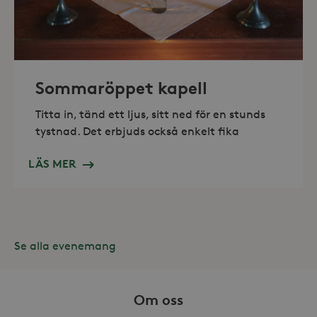
_hjAbsoluteSessionInProgress
30
Hotjar Ltd
minuter
.storaskondal.se
Sommaröppet kapell
Titta in, tänd ett ljus, sitt ned för en stunds
tystnad. Det erbjuds också enkelt fika
LÄS MER
Se alla evenemang
Leverantör /
Namn
Domän
Om oss
_gid
Google LLC
Leverantör /
Namn
Utgång
Beskr
.storaskondal.se