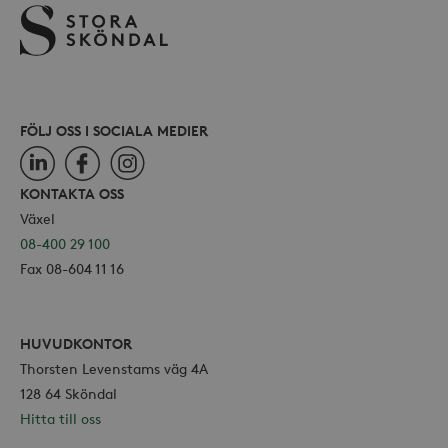
webbp
också
webb
använ
eller
av Yo
gräns
FÖLJ OSS I SOCIALA MEDIER
LinkedIn
Facebook
Instagram
KONTAKTA OSS
_hjSessionUser_868654
.storaskondal.se
Växel
08-400 29 100
Fax 08-604 11 16
HUVUDKONTOR
Thorsten Levenstams väg 4A
128 64 Sköndal
Hitta till oss