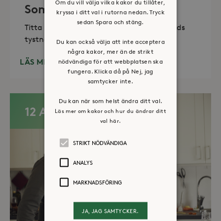
Om du vill välja vilka kakor du tillåter,
Sommaröppet kapell
kryssa i ditt val i rutorna nedan. Tryck
sedan Spara och stäng.
Titta in, tänd ett ljus, sitt ned för en stunds
tystnad. Det erbjuds också enkelt fika
Du kan också välja att inte acceptera
några kakor, mer än de strikt
LÄS MER
nödvändiga för att webbplatsen ska
fungera. Klicka då på Nej, jag
samtycker inte.
Du kan när som helst ändra ditt val.
12 AUG
Läs mer om kakor och hur du ändrar ditt
val här.
STRIKT NÖDVÄNDIGA
ANALYS
MARKNADSFÖRING
JA, JAG SAMTYCKER.