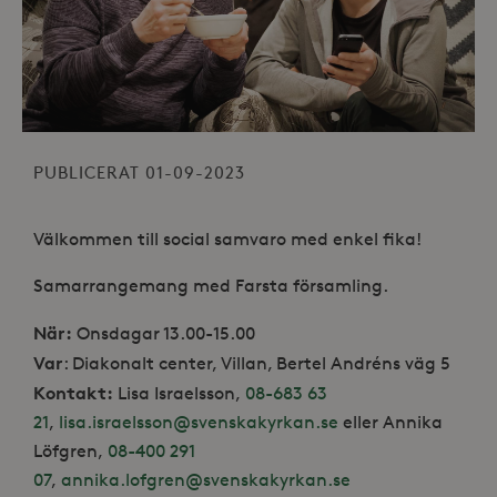
PUBLICERAT 01-09-2023
Välkommen till social samvaro med enkel fika!
Samarrangemang med Farsta församling.
När:
Onsdagar 13.00-15.00
Var
: Diakonalt center, Villan, Bertel Andréns väg 5
Kontakt:
Lisa Israelsson,
08-683 63
21
,
lisa.israelsson@svenskakyrkan.se
eller Annika
Löfgren,
08-400 291
07
,
annika.lofgren@svenskakyrkan.se