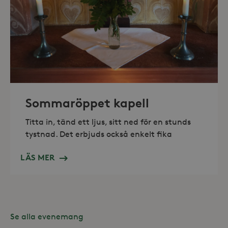
_hjAbsoluteSessionInProgress
30
Hotjar Ltd
minuter
.storaskondal.se
Sommaröppet kapell
Titta in, tänd ett ljus, sitt ned för en stunds
tystnad. Det erbjuds också enkelt fika
LÄS MER
Se alla evenemang
Leverantör /
Namn
Domän