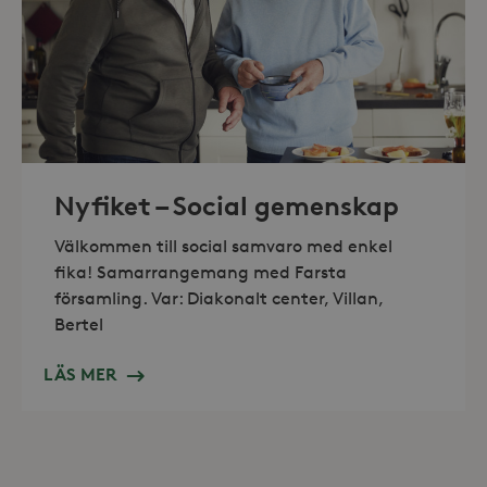
_hjAbsoluteSessionInProgress
30
Hotjar Ltd
minuter
.storaskondal.se
Nyfiket – Social gemenskap
Välkommen till social samvaro med enkel
fika! Samarrangemang med Farsta
församling. Var: Diakonalt center, Villan,
Bertel
LÄS MER
Leverantör /