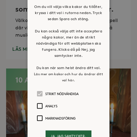
Om du vill välja vilka kakor du tillåter,
sommartid så skön och kär.
kryssa i ditt val i rutorna nedan. Tryck
sedan Spara och stäng.
Välkommen till vackra Stora Sköndals kapell
där vi varannan torsdag kl 19.00 bjuder på
Du kan också välja att inte acceptera
musikunderhållning fem
några kakor, mer än de strikt
nödvändiga för att webbplatsen ska
LÄS MER
fungera. Klicka då på Nej, jag
samtycker inte.
Du kan när som helst ändra ditt val.
Läs mer om kakor och hur du ändrar ditt
10 AUG
val här.
STRIKT NÖDVÄNDIGA
ANALYS
MARKNADSFÖRING
JA, JAG SAMTYCKER.