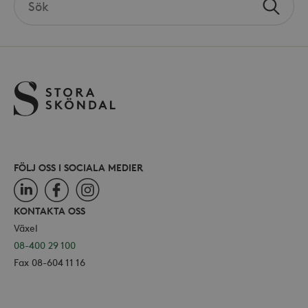
hålla
Sök
the
använ
_ga
Google LLC
för Y
site
.storaskondal.se
inbäd
webbp
också
webb
använ
eller
av Yo
gräns
FÖLJ OSS I SOCIALA MEDIER
_hjSessionUser_868654
.storaskondal.se
LinkedIn
Facebook
Instagram
KONTAKTA OSS
Växel
08-400 29 100
Fax 08-604 11 16