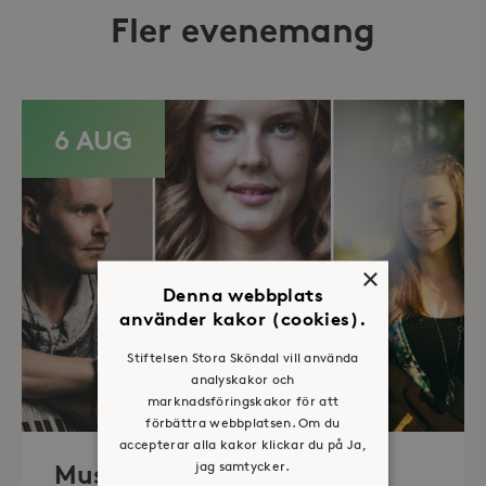
Fler evenemang
6 AUG
×
Denna webbplats
använder kakor (cookies).
Stiftelsen Stora Sköndal vill använda
analyskakor och
marknadsföringskakor för att
förbättra webbplatsen. Om du
accepterar alla kakor klickar du på Ja,
jag samtycker.
Musik i sommarkväll – O