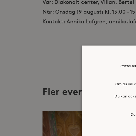
Var: Diakonalt center, Villan, Berte
När: Onsdag 19 augusti kl. 13.00 – 1
Kontakt: Annika Löfgren, annika.lo
Stiftels
Om du vill v
Fler evenemang
Du kan ocks
Du 