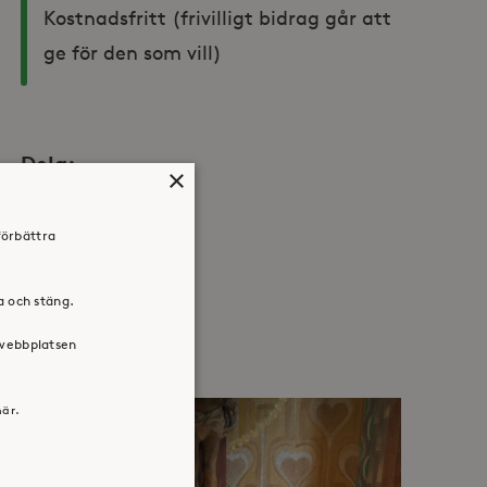
Kostnadsfritt (frivilligt bidrag går att 
ge för den som vill)
Dela:
×
Facebook
Twitter
LinkedIn
förbättra
ra och stäng.
 webbplatsen
här.