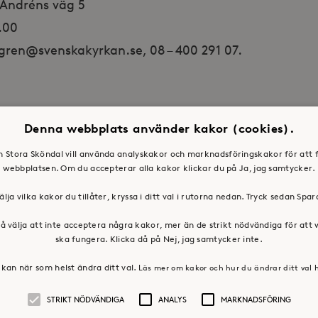
l Andréns väg 5
5.00
fgren@svenskakyrkan.se,
08 – 400 291 07.
Denna webbplats använder kakor (cookies).
en Stora Sköndal vill använda analyskakor och marknadsföringskakor för att 
webbplatsen. Om du accepterar alla kakor klickar du på Ja, jag samtycker.
älja vilka kakor du tillåter, kryssa i ditt val i rutorna nedan. Tryck sedan Spa
å välja att inte acceptera några kakor, mer än de strikt nödvändiga för att
ska fungera. Klicka då på Nej, jag samtycker inte.
kan när som helst ändra ditt val.
Läs mer om kakor och hur du ändrar ditt val 
STRIKT NÖDVÄNDIGA
ANALYS
MARKNADSFÖRING