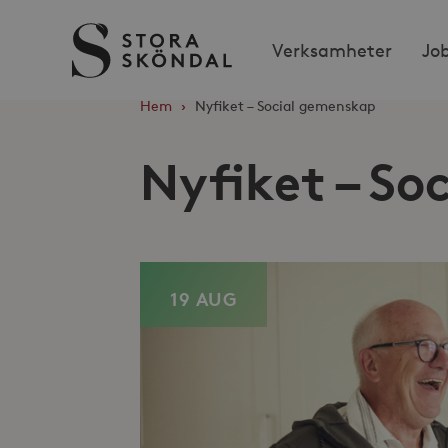
Stora
Verksamheter
Jo
Sköndal
Hem
›
Nyfiket – Social gemenskap
Nyfiket – So
19 AUG