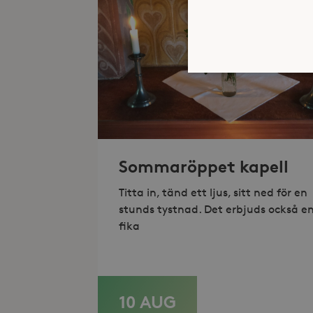
Strikt nödvändiga kakor ti
ordentligt utan strikt nödv
Sommaröppet kapell
Namn
_hjFirstSeen
Titta in, tänd ett ljus, sitt ned för en
stunds tystnad. Det erbjuds också e
_hjAbsoluteSessionInProgr
fika
Lev
Namn
Namn
Do
10 AUG
LÄS MER