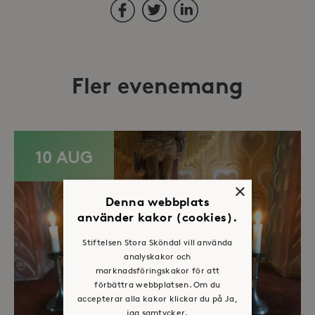
Facebook
Twitter
LinkedIn
Fler evenemang
10 AUG
×
Denna webbplats
använder kakor (cookies).
Stiftelsen Stora Sköndal vill använda
analyskakor och
marknadsföringskakor för att
förbättra webbplatsen. Om du
accepterar alla kakor klickar du på Ja,
jag samtycker.