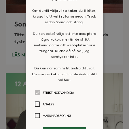
Om du vill välja vilka kakor du tillåter,
kryssa i ditt val i rutorna nedan. Tryck
sedan Spara och stäng.
Sommaröppet kapell
Du kan också välja att inte acceptera
Titta in, tänd ett ljus, sitt ned för en stunds
några kakor, mer än de strikt
tystnad. Det erbjuds också enkelt fika
nödvändiga för att webbplatsen ska
fungera. Klicka då på Nej, jag
LÄS MER
samtycker inte.
Du kan när som helst ändra ditt val.
Läs mer om kakor och hur du ändrar ditt
val här.
12 AUG
STRIKT NÖDVÄNDIGA
ANALYS
MARKNADSFÖRING