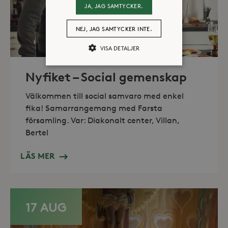
JA, JAG SAMTYCKER.
NEJ, JAG SAMTYCKER INTE.
VISA DETALJER
Nyfiket – Social gemenskap
Strikt nödvändiga
Analys
Välkommen till social samvaro med enkel
Marknadsföring
fika! Samarrangemang med Farsta
Strikt nödvändiga kakor tillåter
församling. Var: Diakonalt center, Villan,
kärnwebbplatsfunktioner som
Bertel
användarinloggning och
kontohantering. Webbplatsen kan inte
användas ordentligt utan strikt
LÄS MER
nödvändiga cookies.
Leverantör /
Namn
Utgång
Domän
_hjFirstSeen
30
Hotjar Ltd
17 AUG
minuter
.storaskondal.se