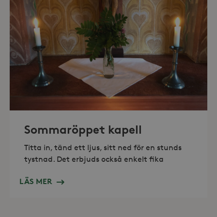
_hjAbsoluteSessionInProgress
30
Hotjar Ltd
minuter
.storaskondal.se
Sommaröppet kapell
Titta in, tänd ett ljus, sitt ned för en stunds
tystnad. Det erbjuds också enkelt fika
LÄS MER