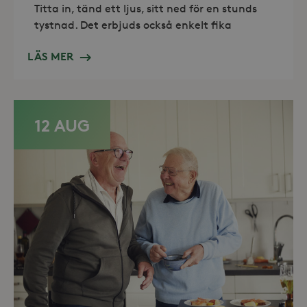
nödvändiga cookies.
Titta in, tänd ett ljus, sitt ned för en stunds
Leverantör /
tystnad. Det erbjuds också enkelt fika
Namn
Utgång
Domän
_hjFirstSeen
30
Hotjar Ltd
LÄS MER
minuter
.storaskondal.se
12 AUG
_hjAbsoluteSessionInProgress
30
Hotjar Ltd
minuter
.storaskondal.se