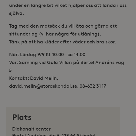
under en längre bit vilket hjälper oss att landa i oss
själva.
Tag med den matsäck du vill äta och gärna ett
sittunderlag (vi har några för utlåning).
Tänk på att ha kläder efter väder och bra skor.
När: Lördag 9/9 Kl. 10.00 – ca 14.00
Var: Samling vid Gula Villan på Bertel Andréns väg
5
Kontakt: David Melin,
david.melin@storaskondal.se, 08-632 31 17
Plats
Diakonalt center
Bertel Andréns väg 5, 128 64 Sköndal