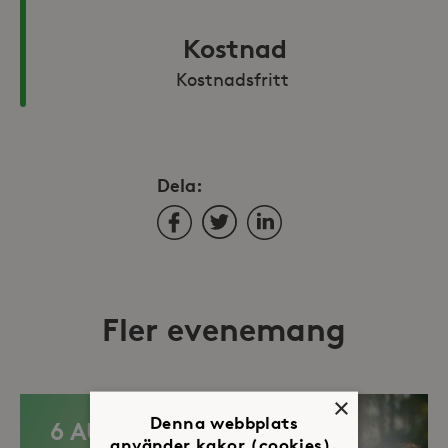
Kostnad
Kostnadsfritt 
Dela:
Facebook
Twitter
LinkedIn
Fler evenemang
×
Denna webbplats
6 AUG
använder kakor (cookies).