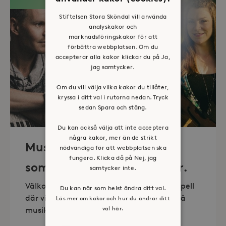
Stiftelsen Stora Sköndal vill använda
analyskakor och
marknadsföringskakor för att
förbättra webbplatsen. Om du
accepterar alla kakor klickar du på Ja,
jag samtycker.
Om du vill välja vilka kakor du tillåter,
kryssa i ditt val i rutorna nedan. Tryck
sedan Spara och stäng.
Du kan också välja att inte acceptera
några kakor, mer än de strikt
Musik i sommarkväll – O
nödvändiga för att webbplatsen ska
fungera. Klicka då på Nej, jag
sommartid så skön och kär.
samtycker inte.
Välkommen till vackra Stora Sköndals kapell
Du kan när som helst ändra ditt val.
där vi varannan torsdag kl 19.00 bjuder på
Läs mer om kakor och hur du ändrar ditt
val här.
musikunderhållning fem