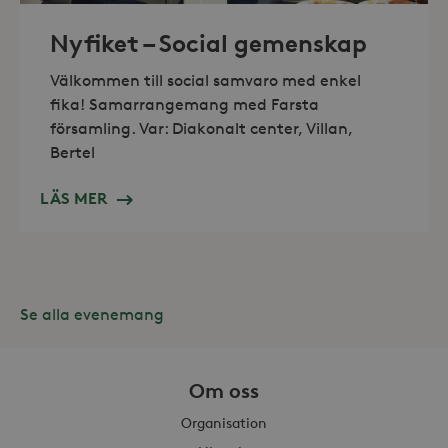
Nyfiket – Social gemenskap
Välkommen till social samvaro med enkel
fika! Samarrangemang med Farsta
församling. Var: Diakonalt center, Villan,
Leverantör /
Bertel
Namn
Domän
_gid
Google LLC
Leverantör /
LÄS MER
Namn
Utgång
Beskr
.storaskondal.se
Domän
_fbp
3
Använ
Meta Platform
månader
för at
Inc.
serie
.storaskondal.se
såsom
_gat_UA-19166681-1
.storaskondal.se
från
s
tredj
Se alla evenemang
_gcl_au
3
Denna
Google LLC
månader
av Do
.storaskondal.se
utför
hur s
Om oss
anvä
webbp
Organisation
event
sluta