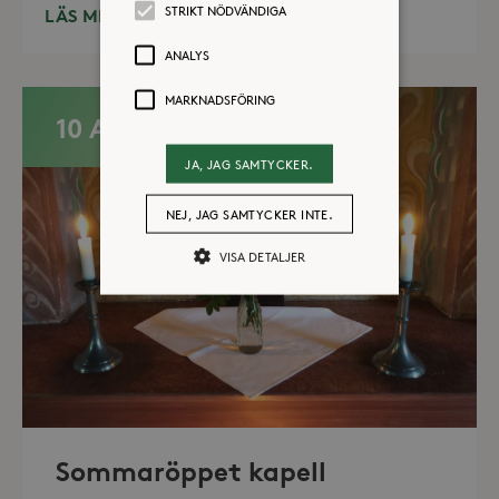
STRIKT NÖDVÄNDIGA
LÄS MER
ANALYS
MARKNADSFÖRING
10 AUG
JA, JAG SAMTYCKER.
NEJ, JAG SAMTYCKER INTE.
VISA DETALJER
Strikt nödvändiga
Analys
Marknadsföring
Strikt nödvändiga kakor tillåter
kärnwebbplatsfunktioner som
användarinloggning och
Sommaröppet kapell
kontohantering. Webbplatsen kan inte
användas ordentligt utan strikt