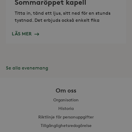
Sommaröppet kapell
Titta in, tänd ett ljus, sitt ned för en stunds
tystnad. Det erbjuds också enkelt fika
Leverantör /
LÄS MER
Namn
Domän
_gid
Google LLC
Leverantör /
Namn
Utgång
Beskr
.storaskondal.se
Domän
_fbp
3
Använ
Meta Platform
månader
för at
Inc.
serie
.storaskondal.se
Se alla evenemang
såsom
_gat_UA-19166681-1
.storaskondal.se
från
s
tredj
_gcl_au
3
Denna
Google LLC
Om oss
månader
av Do
.storaskondal.se
utför
Organisation
hur s
anvä
webbp
Historia
event
sluta
Riktlinje för personuppgifter
ha se
besö
Tillgänglighetsredogörelse
webbp
_hjIncludedInSessionSample_868654
.storaskondal.se