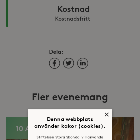
Kostnad
Kostnadsfritt 
Dela:
Facebook
Twitter
LinkedIn
Fler evenemang
×
Denna webbplats
använder kakor (cookies).
10 AUG
Stiftelsen Stora Sköndal vill använda