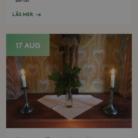
Bertel
Domän
_hjFirstSeen
30
Hotjar Ltd
LÄS MER
minuter
.storaskondal.se
17 AUG
_hjAbsoluteSessionInProgress
30
Hotjar Ltd
minuter
.storaskondal.se