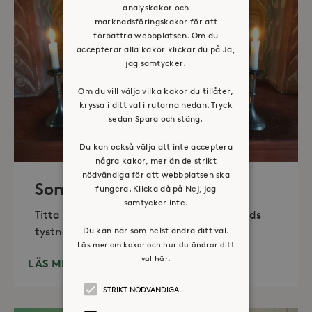
analyskakor och
marknadsföringskakor för att
förbättra webbplatsen. Om du
accepterar alla kakor klickar du på Ja,
jag samtycker.
Om du vill välja vilka kakor du tillåter,
kryssa i ditt val i rutorna nedan. Tryck
sedan Spara och stäng.
Du kan också välja att inte acceptera
några kakor, mer än de strikt
nödvändiga för att webbplatsen ska
Sommaröppet kapell
fungera. Klicka då på Nej, jag
samtycker inte.
Titta in, tänd ett ljus, sitt ned för en stunds
Du kan när som helst ändra ditt val.
tystnad. Det erbjuds också enkelt fika
Läs mer om kakor och hur du ändrar ditt
val här.
LÄS MER
STRIKT NÖDVÄNDIGA