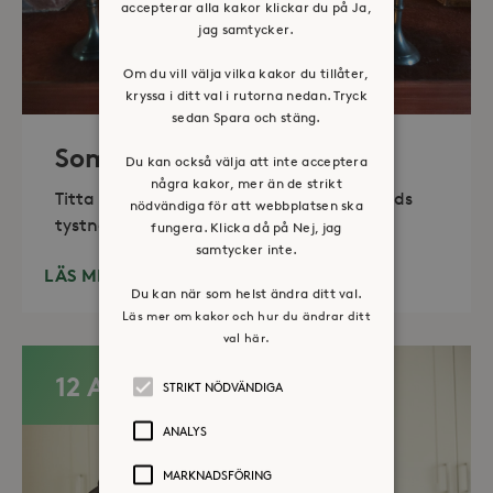
accepterar alla kakor klickar du på Ja,
jag samtycker.
Om du vill välja vilka kakor du tillåter,
kryssa i ditt val i rutorna nedan. Tryck
sedan Spara och stäng.
Sommaröppet kapell
Du kan också välja att inte acceptera
några kakor, mer än de strikt
Titta in, tänd ett ljus, sitt ned för en stunds
nödvändiga för att webbplatsen ska
tystnad. Det erbjuds också enkelt fika
fungera. Klicka då på Nej, jag
samtycker inte.
LÄS MER
Du kan när som helst ändra ditt val.
Läs mer om kakor och hur du ändrar ditt
val här.
12 AUG
STRIKT NÖDVÄNDIGA
ANALYS
MARKNADSFÖRING