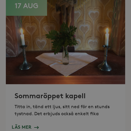
17 AUG
_hjAbsoluteSessionInProgress
30
Hotjar Ltd
minuter
.storaskondal.se
Sommaröppet kapell
Titta in, tänd ett ljus, sitt ned för en stunds
tystnad. Det erbjuds också enkelt fika
LÄS MER