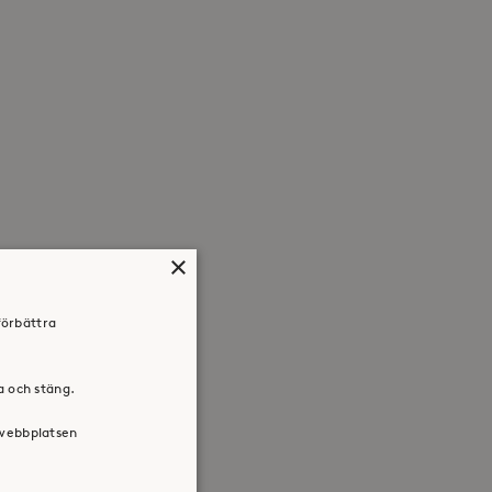
×
förbättra
ra och stäng.
 webbplatsen