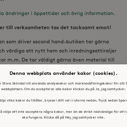
lla ändringar i öppettider och övrig information.
ller till verksamheten tas det tacksamt emot!
an som driver second hand-butiken tar gärna
h värdiga ett nytt hem och inredningsattiraljer
ktor m.m. De tar väldigt gärna även material till
virke, färger, pärlor, garn, tyg, annat pyssel,
Denna webbplats använder kakor (cookies).
en Stora Sköndal vill använda analyskakor och marknadsföringskakor för att 
webbplatsen. Om du accepterar alla kakor klickar du på Ja, jag samtycker.
älja vilka kakor du tillåter, kryssa i ditt val i rutorna nedan. Tryck sedan Spa
å välja att inte acceptera några kakor, mer än de strikt nödvändiga för att
ska fungera. Klicka då på Nej, jag samtycker inte.