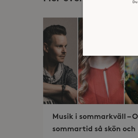
Du 
Strikt nödvändiga kakor ti
ordentligt utan strikt nödv
Namn
_hjFirstSeen
Musik i sommarkväll – O
_hjAbsoluteSessionInProgr
sommartid så skön och