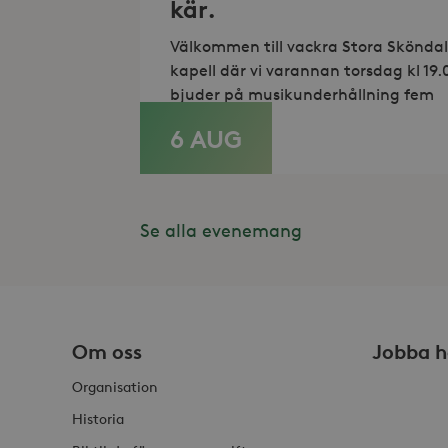
kär.
Lev
Namn
Namn
Välkommen till vackra Stora Sköndal
Do
kapell där vi varannan torsdag kl 19.
_gid
_fbp
Met
bjuder på musikunderhållning fem
Inc
.st
6 AUG
LÄS MER
_gat_UA-19166681-1
_gcl_au
Goo
.st
YSC
Goo
.y
Se alla evenemang
_hjIncludedInSessionSam
VISITOR_INFO1_LIVE
Goo
.y
_hjSession_868654
_ga_HDQ96Q7XBS
Om oss
Jobba h
_ga
Organisation
Historia