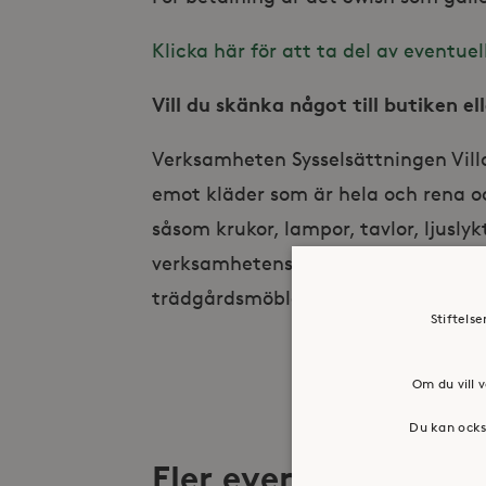
Klicka här för att ta del av eventue
Vill du skänka något till butiken e
Verksamheten Sysselsättningen Vill
emot kläder som är hela och rena oc
såsom krukor, lampor, tavlor, ljusly
verksamhetens andra områden, såsom 
trädgårdsmöbler och verktyg.
Stiftels
Om du vill v
Du kan ocks
Fler evenemang