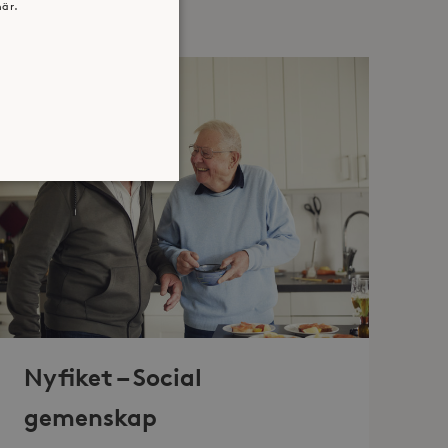
här.
atsen kan inte användas
jan av användarens resa för
identifierbar information.
Nyfiket – Social
jan av användarens resa för
identifierbar information.
gemenskap