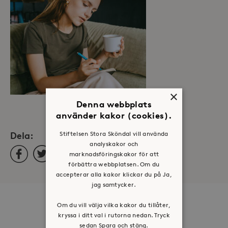
×
Denna webbplats
använder kakor (cookies).
Dela:
Stiftelsen Stora Sköndal vill använda
analyskakor och
Facebook
Twitter
LinkedIn
marknadsföringskakor för att
förbättra webbplatsen. Om du
accepterar alla kakor klickar du på Ja,
jag samtycker.
Om oss
Om du vill välja vilka kakor du tillåter,
kryssa i ditt val i rutorna nedan. Tryck
Organisation
sedan Spara och stäng.