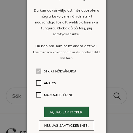
Historia
Du kan också välja att inte acceptera
Riktlinje för personuppgifter
några kakor, mer än de strikt
Tillgänglighetsredogörelse
nödvändiga för att webbplatsen ska
fungera. Klicka då på Nej, jag
Visselblåsartjänst
samtycker inte.
Jobba hos oss
Du kan när som helst ändra ditt val.
Läs mer om kakor och hur du ändrar ditt
val här.
Press & mediakontakt
STRIKT NÖDVÄNDIGA
Volontär hos Stora Sköndal
ANALYS
Search
MARKNADSFÖRING
Sök
the
site
JA, JAG SAMTYCKER.
NEJ, JAG SAMTYCKER INTE.