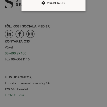
VISA DETALJER
Strikt nödvändiga
Analys
FÖLJ OSS I SOCIALA MEDIER
Marknadsföring
LinkedIn
Facebook
Instagram
Strikt nödvändiga kakor tillåter
kärnwebbplatsfunktioner som
KONTAKTA OSS
användarinloggning och
Växel
kontohantering. Webbplatsen kan inte
användas ordentligt utan strikt
08-400 29 100
nödvändiga cookies.
Fax 08-604 11 16
Leverantör /
Namn
Utgång
Domän
_hjFirstSeen
30
Hotjar Ltd
minuter
HUVUDKONTOR
.storaskondal.se
Thorsten Levenstams väg 4A
128 64 Sköndal
Hitta till oss