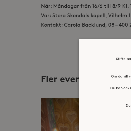
När: Måndagar från 16/6 till 8/9 Kl.
Var: Stora Sköndals kapell, Vilhelm
Kontakt: Carola Backlund, 08 – 400
Stiftels
Fler evenemang
Om du vill v
Du kan ocks
Du 