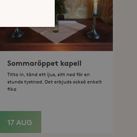
atsen kan inte användas
Sommaröppet kapell
Titta in, tänd ett ljus, sitt ned för en
jan av användarens resa för
stunds tystnad. Det erbjuds också enkelt
identifierbar information.
fika
jan av användarens resa för
identifierbar information.
17 AUG
LÄS MER
dukter, såsom realtidsbud
cs. Den lagrar och