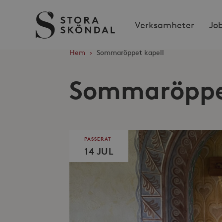
Stora
Verksamheter
Jo
Sköndal
Hem
›
Sommaröppet kapell
Sommaröppe
PASSERAT
14 JUL