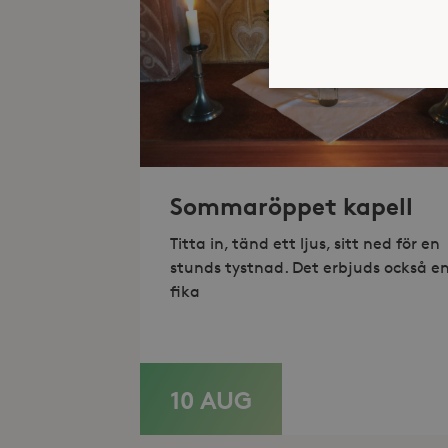
Strikt nödvändiga kakor ti
ordentligt utan strikt nödv
Sommaröppet kapell
Namn
Titta in, tänd ett ljus, sitt ned för en
_hjFirstSeen
stunds tystnad. Det erbjuds också e
fika
_hjAbsoluteSessionInProgr
Lev
10 AUG
LÄS MER
Namn
Namn
Do
_gid
_fbp
Met