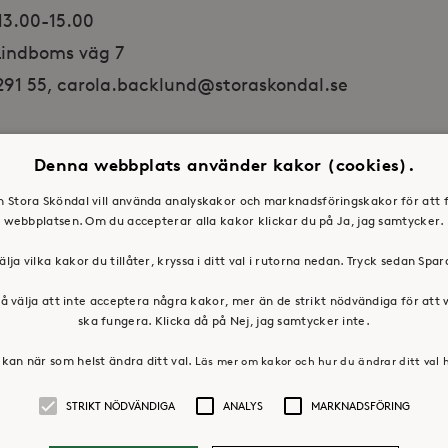
 13.00-15.00
 Lindboms väg 7
 291 55, carola.backlund@storaskondal.se
Denna webbplats använder kakor (cookies).
en Stora Sköndal vill använda analyskakor och marknadsföringskakor för att 
webbplatsen. Om du accepterar alla kakor klickar du på Ja, jag samtycker.
älja vilka kakor du tillåter, kryssa i ditt val i rutorna nedan. Tryck sedan Spa
å välja att inte acceptera några kakor, mer än de strikt nödvändiga för att
ska fungera. Klicka då på Nej, jag samtycker inte.
kan när som helst ändra ditt val.
Läs mer om kakor och hur du ändrar ditt val 
STRIKT NÖDVÄNDIGA
ANALYS
MARKNADSFÖRING