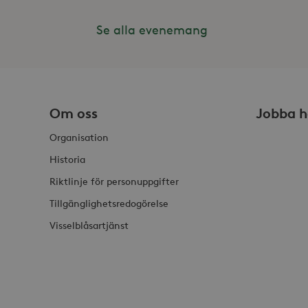
Inc
.st
Se alla evenemang
_gat_UA-19166681-1
_gcl_au
Goo
.st
YSC
Goo
.y
_hjIncludedInSessionSam
VISITOR_INFO1_LIVE
Goo
Om oss
Jobba h
.y
_hjSession_868654
Organisation
_ga_HDQ96Q7XBS
Historia
Riktlinje för personuppgifter
_ga
Tillgänglighetsredogörelse
Visselblåsartjänst
_hjSessionUser_868654