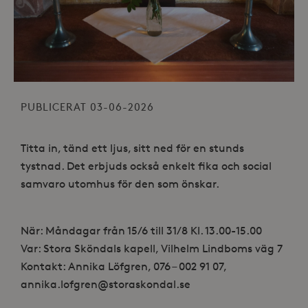
PUBLICERAT 03-06-2026
Titta in, tänd ett ljus, sitt ned för en stunds
tystnad. Det erbjuds också enkelt fika och social
samvaro utomhus för den som önskar.
När: Måndagar från 15/6 till 31/8 Kl. 13.00-15.00
Var: Stora Sköndals kapell, Vilhelm Lindboms väg 7
Kontakt: Annika Löfgren, 076 – 002 91 07,
annika.lofgren@storaskondal.se