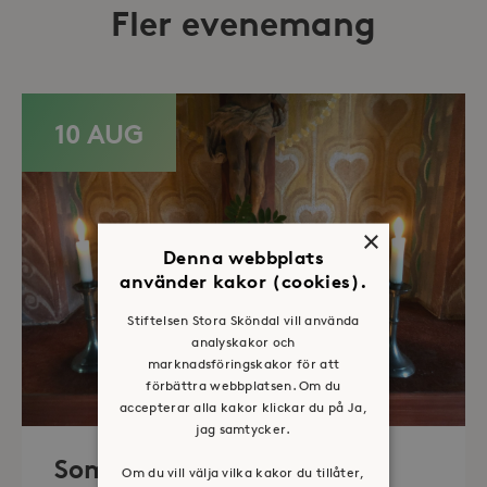
Fler evenemang
10 AUG
×
Denna webbplats
använder kakor (cookies).
Stiftelsen Stora Sköndal vill använda
analyskakor och
marknadsföringskakor för att
förbättra webbplatsen. Om du
accepterar alla kakor klickar du på Ja,
jag samtycker.
Sommaröppet kapell
Om du vill välja vilka kakor du tillåter,