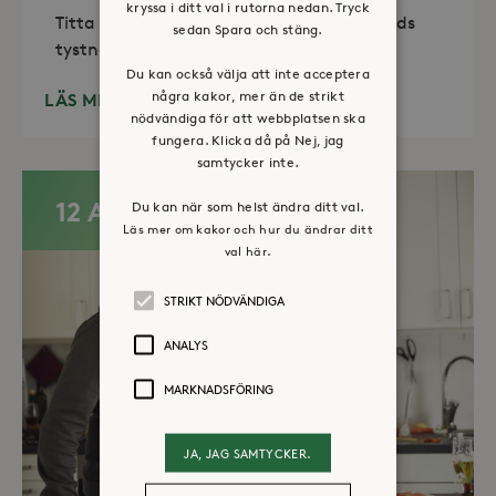
kryssa i ditt val i rutorna nedan. Tryck
Titta in, tänd ett ljus, sitt ned för en stunds
sedan Spara och stäng.
tystnad. Det erbjuds också enkelt fika
Du kan också välja att inte acceptera
några kakor, mer än de strikt
LÄS MER
nödvändiga för att webbplatsen ska
fungera. Klicka då på Nej, jag
samtycker inte.
12 AUG
Du kan när som helst ändra ditt val.
Läs mer om kakor och hur du ändrar ditt
val här.
STRIKT NÖDVÄNDIGA
ANALYS
MARKNADSFÖRING
JA, JAG SAMTYCKER.