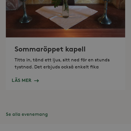
_hjAbsoluteSessionInProgress
30
Hotjar Ltd
minuter
.storaskondal.se
Sommaröppet kapell
Titta in, tänd ett ljus, sitt ned för en stunds
tystnad. Det erbjuds också enkelt fika
LÄS MER
Se alla evenemang
Leverantör /
Namn
Domän