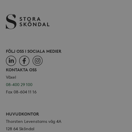
för Y
.storaskondal.se
inbäd
webbp
också
webb
använ
eller
av Yo
gräns
FÖLJ OSS I SOCIALA MEDIER
LinkedIn
Facebook
Instagram
_hjSessionUser_868654
.storaskondal.se
KONTAKTA OSS
Växel
08-400 29 100
Fax 08-604 11 16
HUVUDKONTOR
Thorsten Levenstams väg 4A
128 64 Sköndal